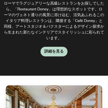
ローマでラグジュアリーな高級レストランをお探しでした
「Café Doney」は、人と会い、くつろぎ、休息をとるの
フレッシュで洗練された空間を提供する「Orvm Bar」
は、昼夜を問わずご利用いただけます。ローマのモダンな
に最適な場所です。バーの季節のフレッシュスムージーや
ら、「Restaurant Doney」は理想的なスポットです。ロ
ーマのヴェネト通りの風景に溶け込む、活気あふれるこの
当バーで、ジンティーや、各種アルコールドリンク、ノン
ジュースを味わい、こだわりのドリンクメニューや食欲を
そそる屋台料理の数々をお楽しみください。ローマで過ご
イタリア料理レストランは、隣接する「Café Doney」と
アルコールの特製カクテル、スイーツをお楽しみくださ
同様、アートスタジオ＆バクスターによるデザイン探求か
すリラックスしたランチタイムやスタイリッシュなカクテ
い。
ら生まれた新たなインテリアでスタイリッシュに彩られて
ルアワーに理想的なスポットです。
います。
詳細を見る
詳細を見る
詳細を見る