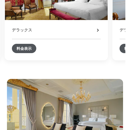
デラックス
デラ
料金表示
料