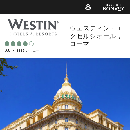
Skip
to
メニューのテキスト
main
ウェスティン・エ
content
クセルシオール，
ローマ
3.8
•
1118 レビュー