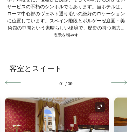
サービスの不朽のシンボルでもあります。当ホテルは、
ローマ中心部のヴェネト通り沿いの絶好のロケーション
に位置しています。スペイン階段とボルゲーゼ庭園・美
術館の中間という素晴らしい環境で、歴史の持つ魅力
...
表示を増やす
客室とスイート
01
/
09
コンの拡大
アイコンの拡