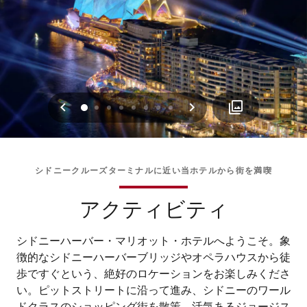
戻る
次へ
0
1
2
3
4
5
6
7
シドニークルーズターミナルに近い当ホテルから街を満喫
アクティビティ
シドニーハーバー・マリオット・ホテルへようこそ。象
徴的なシドニーハーバーブリッジやオペラハウスから徒
歩ですぐという、絶好のロケーションをお楽しみくださ
い。ピットストリートに沿って進み、シドニーのワール
ドクラスのショッピング街を散策。活気あるジョージス