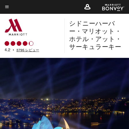
Skip
to
メニューのテキスト
main
シドニーハーバ
content
ー・マリオット・
ホテル・アット・
サーキュラーキー
4.2
•
3795 レビュー