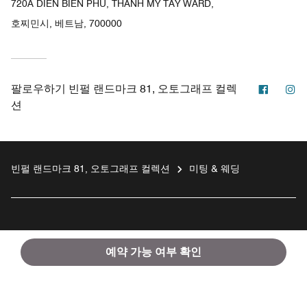
720A DIEN BIEN PHU, THANH MY TAY WARD,
호찌민시, 베트남, 700000
페이스
인
팔로우하기
빈펄 랜드마크 81, 오토그래프 컬렉
션
빈펄 랜드마크 81, 오토그래프 컬렉션
미팅 & 웨딩
투숙객용
예약 가능 여부 확인
메리어트 인터내셔널