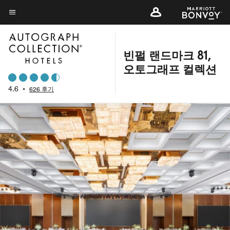
Skip
to
메뉴 텍스트
main
content
빈펄 랜드마크 81,
오토그래프 컬렉션
4.6
•
626 후기