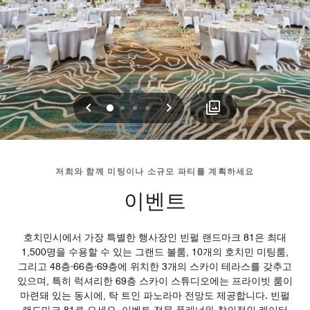
이전
다음
0
1
2
3
저희와 함께 미팅이나 소규모 파티를 계획하세요
이벤트
호치민시에서 가장 특별한 행사장인 빈펄 랜드마크 81은 최대
1,500명을 수용할 수 있는 그랜드 볼룸, 10개의 호치민 미팅룸,
그리고 48층·66층·69층에 위치한 3개의 스카이 테라스를 갖추고
있으며, 특히 럭셔리한 69층 스카이 스튜디오에는 프라이빗 룸이
마련돼 있는 동시에, 탁 트인 파노라마 전망도 제공합니다. 빈펄
랜드마크 81로 오세요. 이벤트 전문 플래너와 창의적인 케이터