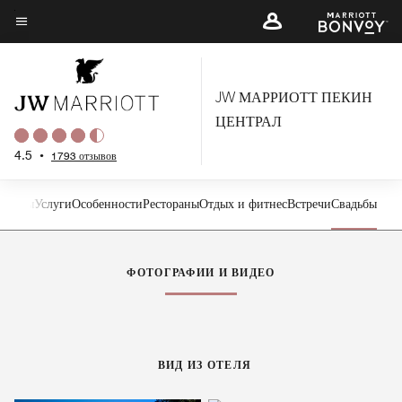
Skip
to
Текст меню
main
content
JW МАРРИОТТ ПЕКИН
ЦЕНТРАЛ
4.5
•
1793 отзывов
Люксы
Услуги
Особенности
Рестораны
Отдых и фитнес
Встречи
Свадьбы
Стрелка налево
Стр
ФОТОГРАФИИ И ВИДЕО
ВИД ИЗ ОТЕЛЯ