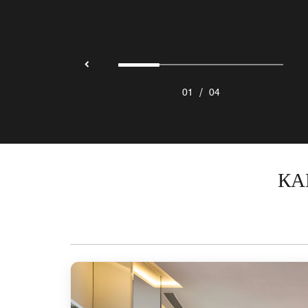
/
01
04
КА