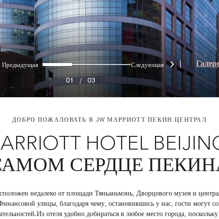
Предыдущая
Следующая
0
1
2
|
Галер
01
/
03
ДОБРО ПОЖАЛОВАТЬ В JW МАРРИОТТ ПЕКИН ЦЕНТРАЛ
ARRIOTT HOTEL BEIJIN
САМОМ СЕРДЦЕ ПЕКИН
расположен недалеко от площади Тяньаньмэнь, Дворцового музея и центра
Финансовой улицы, благодаря чему, остановившись у нас, гости могут с
тельностей.Из отеля удобно добираться в любое место города, поскольк