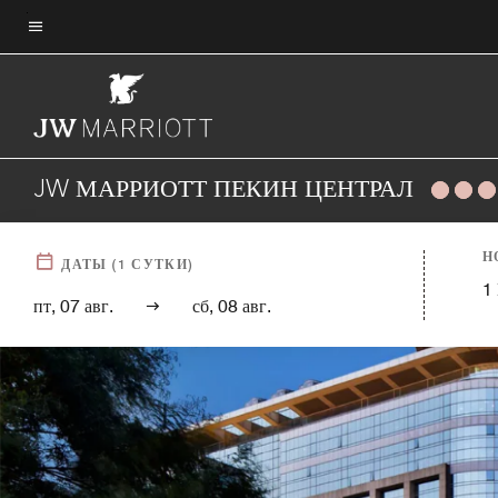
Skip
to
Текст меню
main
content
JW МАРРИОТТ ПЕКИН ЦЕНТРАЛ
Н
ДАТЫ
(
1
СУТКИ)
1
пт, 07 авг.
сб, 08 авг.