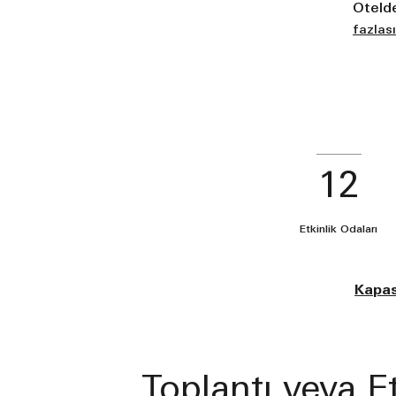
Otelde
fazlas
12
Etkinlik Odaları
Kapas
Toplantı veya E