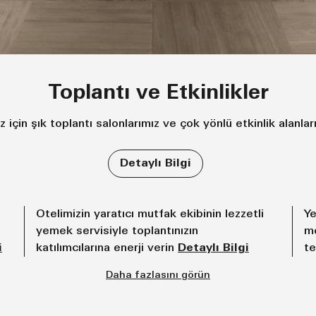
Toplantı ve Etkinlikler
çin şık toplantı salonlarımız ve çok yönlü etkinlik alanlar
Detaylı Bilgi
Otelimizin yaratıcı mutfak ekibinin lezzetli
Ye
yemek servisiyle toplantınızın
me
i
katılımcılarına enerji verin
Detaylı Bilgi
te
Daha fazlasını görün