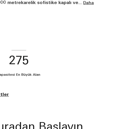
200 metrekarelik sofistike kapalı ve
...
Daha
275
apasitesi En Büyük Alan
tler
Buradan Başlayın