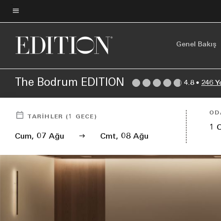
Skip
to
Menü metni
main
Genel Bakış
content
The Bodrum EDITION
4.8
•
246 Y
OD
TARIHLER
(
1
GECE)
1
Cum, 07 Ağu
Cmt, 08 Ağu