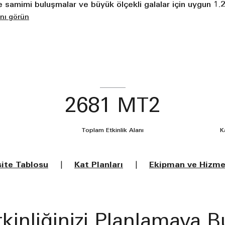
 samimi buluşmalar ve büyük ölçekli galalar için uygun 1.
ını görün
2681 MT2
Toplam Etkinlik Alanı
K
ite Tablosu
|
Kat Planları
|
Ekipman ve Hizme
tkinliğinizi Planlamaya 