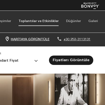
eyimler
Toplantılar ve Etkinlikler
Düğünler
Galeri
HARITAYA GÖRÜNTÜLE
+90 252-3113131
R
Fiyatları Görüntüle
dart Fiyat