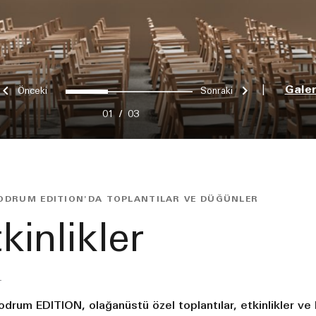
Önceki
Sonraki
0
1
2
|
Galer
01
/
03
ODRUM EDITION'DA TOPLANTILAR VE DÜĞÜNLER
kinlikler
drum EDITION, olağanüstü özel toplantılar, etkinlikler ve k