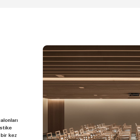
alonları
istike
bir kez