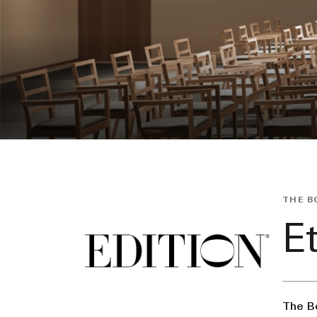
THE B
Et
The Bo