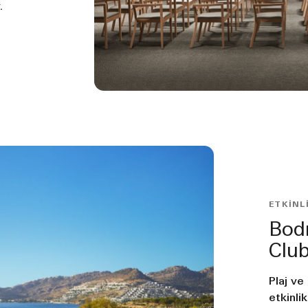
.
ETKINL
Bod
Clu
Plaj ve
etkinli