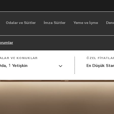
Odalar ve Süitler
İmza Süitler
Yeme ve İçme
Den
orumlar
ALAR VE KONUKLAR
ÖZEL FIYATLA
Oda,
1
Yetişkin
En Düşük Stan