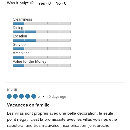
Was it helpful?
Yes ·
0
No ·
0
Cleanliness
Cleanliness,
Dining
1
Dining,
Location
out
2
of
Location,
Service
out
5
2
of
Service,
Amenities
out
5
1
of
Amenities,
Value for the Money
out
5
1
of
Value
out
5
for
of
the
5
Money,
Kikilili
1
5
•
10 days ago
out
of
Vacances en famille
5
Les villas sont propres avec une belle décoration, le seule
point négatif c'est la promiscuité avec les villas voisines et je
rajouterai une tres mauvaise insonorisation .je reproche