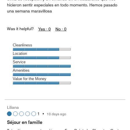
hicieron sentir especiales en todo momento. Hemos pasado
una semana maravillosa
Was it helpful?
Yes ·
0
No ·
0
Cleanliness
Cleanliness,
Location
4
Location,
Service
out
4
of
Service,
Amenities
out
5
5
of
Amenities,
Value for the Money
out
5
5
of
Value
out
5
for
of
the
5
Money,
Liliana
4
1
•
10 days ago
out
of
Séjour en famille
5