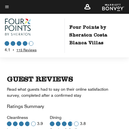
Skip
to
Menu text
main
content
Four Points by
Sheraton Costa
Blanca Villas
4.1
•
115 Reviews
GUEST REVIEWS
Read what guests had to say on their online satisfaction
survey, completed after a confirmed stay
Ratings Summary
Cleanliness
Dining
3.9
3.8