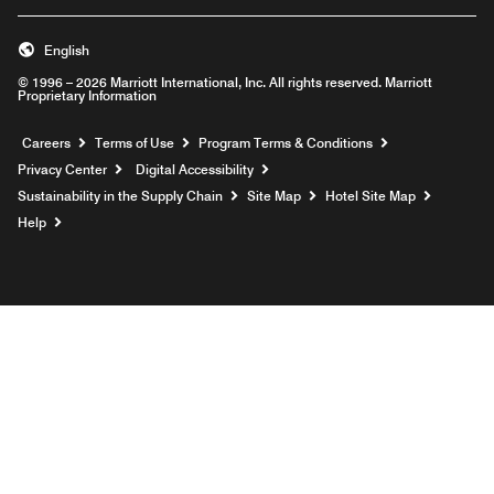
English
© 1996 – 2026 Marriott International, Inc. All rights reserved. Marriott
Proprietary Information
Opens a new window
Careers
Terms of Use
Program Terms & Conditions
Privacy Center
Digital Accessibility
Sustainability in the Supply Chain
Site Map
Hotel Site Map
Opens a new window
Help