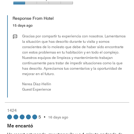
out
5
1
of
Value
out
5
for
of
Response From Hotel
the
5
Money,
15 days ago
1
out
Gracias por compartir tu experiencia con nosotros. Lamentamos
of
la situación que has descrito durante tu visita y somos
conscientes de lo molesto que debe de haber sido encontrarte
5
con estos problemas en tu habitación y en todo el complejo.
Nuestros equipos de limpieza y mantenimiento trabajan
continuamente para tratar de impedir situaciones como la que
has descrito. Apreciamos tus comentarios y la oportunidad de
mejorar en el futuro.
Nerea Díaz-Hellín
Guest Experience
1424
5
•
16 days ago
Me encantó