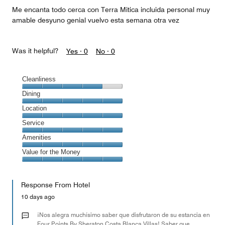
5
Me encanta todo cerca con Terra Mitica incluida personal muy
amable desyuno genial vuelvo esta semana otra vez
Was it helpful?
Yes ·
0
No ·
0
Cleanliness
Cleanliness,
Dining
4
Dining,
Location
out
5
of
Location,
Service
out
5
5
of
Service,
Amenities
out
5
5
of
Amenities,
Value for the Money
out
5
5
of
Value
out
5
for
of
Response From Hotel
the
5
Money,
10 days ago
5
out
¡Nos alegra muchísimo saber que disfrutaron de su estancia en
of
Four Points By Sheraton Costa Blanca Villas! Saber que