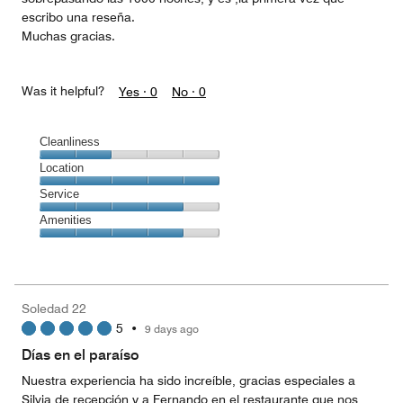
escribo una reseña.
Muchas gracias.
Was it helpful?
Yes ·
0
No ·
0
Cleanliness
Cleanliness,
Location
2
Location,
Service
out
5
of
Service,
Amenities
out
5
4
of
Amenities,
out
5
4
of
out
5
of
Soledad 22
5
5
•
9 days ago
Días en el paraíso
Nuestra experiencia ha sido increíble, gracias especiales a
Silvia de recepción y a Fernando en el restaurante que nos