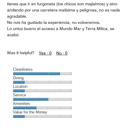
tienes que ir en furgoneta (los chicos son majisimos) y sino
andando por una carretera malísima y peligrosa, no es nada
agradable.
No nos ha gustado la experiencia, no volveremos.
Lo unico bueno el acceso a Mundo Mar y Terra Mítica, se
acabó
Was it helpful?
Yes ·
0
No ·
0
Cleanliness
Cleanliness,
Dining
4
Dining,
Location
out
1
of
Location,
Service
out
5
1
of
Service,
Amenities
out
5
3
of
Amenities,
Value for the Money
out
5
2
of
Value
out
5
for
of
the