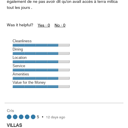
également de ne pas avoir dit qu'on avait accès à terra mitica
tout les jours .
Was it helpful?
Yes ·
0
No ·
0
Cleanliness
Cleanliness,
Dining
4
Dining,
Location
out
4
of
Location,
Service
out
5
4
of
Service,
Amenities
out
5
4
of
Amenities,
Value for the Money
out
5
4
of
Value
out
5
for
of
the
5
Money,
Cris
4
5
•
12 days ago
out
of
VILLAS