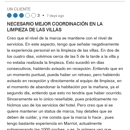
5
Money,
UN CLIENTE
1
3
•
7 days ago
out
of
NECESARIO MEJOR COORDINACIÓN EN LA
5
LIMPIEZA DE LAS VILLAS
Creo que el nivel de la marca se mantiene con el nivel de
servicios. En este aspecto, tengo que señalar negativamente
la experiencia personal en la limpieza de las villas. En dos de
los cuatro días, volvimos cerca de las 5 de la tarde a la villa y
no estaba realizada la limpieza. Esto sucedió en días
consecutivos, habiendo avisado en recepción. Entiendo que en
un momento puntual, pueda haber un retraso, pero habiendo
avisado en recepción y directamente al equipo de limpieza, en
el momento de abandonar la habitación por la mañana, ya el
segundo día, entiendo que esto no tendría que haber ocurrido.
Sinceramente es lo único reseñable, pues prácticamente no
hicimos uso de los servicios del hotel. Pero creo que si se
quiere mantener un status de marca, hay detalles que se
deben de cuidar, y me consta que la marca lo hace , pues
tengo bastante experiencia en Marriot, actualmente
sobrepasando las 1000 noches, y es ,la primera vez que