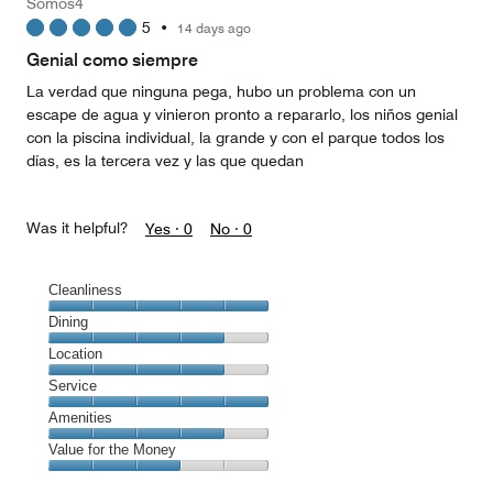
Somos4
5
5
•
14 days ago
Genial como siempre
La verdad que ninguna pega, hubo un problema con un
escape de agua y vinieron pronto a repararlo, los niños genial
con la piscina individual, la grande y con el parque todos los
días, es la tercera vez y las que quedan
Was it helpful?
Yes ·
0
No ·
0
Cleanliness
Cleanliness,
Dining
5
Dining,
Location
out
4
of
Location,
Service
out
5
4
of
Service,
Amenities
out
5
5
of
Amenities,
Value for the Money
out
5
4
of
Value
out