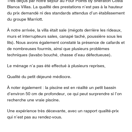
Très déçus par notre séjour au Four Points by Sheraton Costa
Blanca Villas. La qualité des prestations n’est pas à la hauteur
du prix demandé ni des standards attendus d’un établissement
du groupe Marriott.
À notre arrivée, la villa était sale (mégots derrière les rideaux,
murs et interrupteurs sales, canapé taché, poussière sous les
lits). Nous avons également constaté la présence de cafards et
de nombreuses fourmis, ainsi que plusieurs problèmes
techniques (lavabo bouché, chasse d’eau défectueuse).
Le ménage n’a pas été effectué à plusieurs reprises,
Qualité du petit déjeuné médiocre.
À noter également : la piscine est en réalité un petit bassin
d’environ 50 cm de profondeur, ce qui peut surprendre si l’on
recherche une vraie piscine.
Une expérience très décevante, avec un rapport qualité-prix
qui n’est pas au rendez-vous.