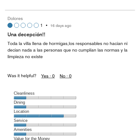
5
for
of
the
5
Money,
Dolores
3
1
•
16 days ago
out
of
Una decepción!!
5
Toda la villa llena de hormigas,los responsables no hacían ni
decían nada a las personas que no cumplían las normas y la
limpieza no existe
Was it helpful?
Yes ·
0
No ·
0
Cleanliness
Cleanliness,
Dining
1
Dining,
Location
out
1
of
Location,
Service
out
5
4
of
Service,
Amenities
out
5
1
of
Amenities,
Value for the Money