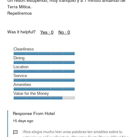
Un resort estupendo, muy tranquilo y a 1 minuto andando de
Terra Mitica.
Repetiremos
Was it helpful?
Yes ·
0
No ·
0
Cleanliness
Cleanliness,
Dining
5
Dining,
Location
out
5
of
Location,
Service
out
5
5
of
Service,
Amenities
out
5
5
of
Amenities,
Value for the Money
out
5
5
of
Value
out
5
for
of
Response From Hotel
the
5
Money,
15 days ago
4
out
¡Nos alegra mucho leer unas palabras tan amables sobre tu