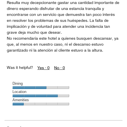
Resulta muy decepcionante gastar una cantidad importante de
dinero esperando disfrutar de una estancia tranquila y
encontrarse con un servicio que demuestra tan poco interés
en resolver los problemas de sus huéspedes. La falta de
implicación y de voluntad para atender una incidencia tan
grave deja mucho que desear.
No recomendaría este hotel a quienes busquen descansar, ya
que, al menos en nuestro caso, ni el descanso estuvo
garantizado ni la atención al cliente estuvo a la altura.
Was it helpful?
Yes ·
0
No ·
0
Dining
Dining,
Location
3
Location,
Amenities
out
4
of
Amenities,
out
5
1
of
out
5
of