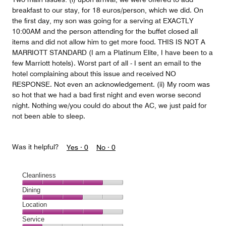
breakfast to our stay, for 18 euros/person, which we did. On
the first day, my son was going for a serving at EXACTLY
10:00AM and the person attending for the buffet closed all
items and did not allow him to get more food. THIS IS NOT A
MARRIOTT STANDARD (I am a Platinum Elite, I have been to a
few Marriott hotels). Worst part of all - I sent an email to the
hotel complaining about this issue and received NO
RESPONSE. Not even an acknowledgement. (ii) My room was
so hot that we had a bad first night and even worse second
night. Nothing we/you could do about the AC, we just paid for
not been able to sleep.
Was it helpful?
Yes ·
0
No ·
0
Cleanliness
Cleanliness,
Dining
4
Dining,
Location
out
3
of
Location,
Service
out