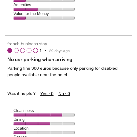
5
4
of
Service,
Amenities
out
5
1
of
Amenities,
Value for the Money
out
5
2
of
Value
out
5
for
of
the
5
Money,
french business stay
1
1
•
20 days ago
out
of
No car parking when arriving
5
Parking fine 300 euros because only parking for disabled
people available near the hotel
Was it helpful?
Yes ·
0
No ·
0
Cleanliness
Cleanliness,
Dining
4
Dining,
Location
out
3
of