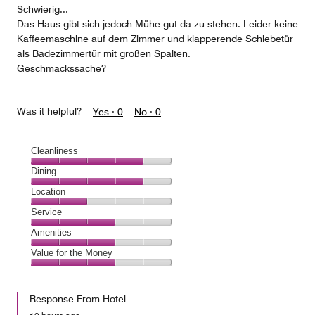
Schwierig...
Das Haus gibt sich jedoch Mühe gut da zu stehen. Leider keine
Kaffeemaschine auf dem Zimmer und klapperende Schiebetür
als Badezimmertür mit großen Spalten.
Geschmackssache?
Was it helpful?
Yes ·
0
No ·
0
Cleanliness
Cleanliness,
Dining
4
Dining,
Location
out
4
of
Location,
Service
out
5
2
of
Service,
Amenities
out
5
3
of
Amenities,
Value for the Money
out
5
3
of
Value
out
5
for
of
Response From Hotel
the
5
Money,