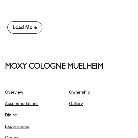
of
Value
out
5
for
of
the
5
Money,
3
Load More
out
of
5
MOXY COLOGNE MUELHEIM
Overview
Ownership
Accommodations
Gallery
Dining
Experiences
Groups