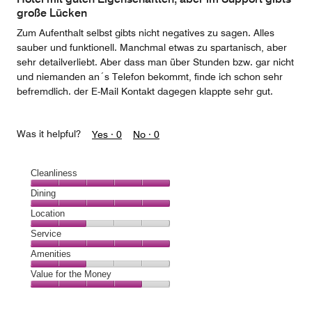
5
große Lücken
Zum Aufenthalt selbst gibts nicht negatives zu sagen. Alles
sauber und funktionell. Manchmal etwas zu spartanisch, aber
sehr detailverliebt. Aber dass man über Stunden bzw. gar nicht
und niemanden an´s Telefon bekommt, finde ich schon sehr
befremdlich. der E-Mail Kontakt dagegen klappte sehr gut.
Was it helpful?
Yes ·
0
No ·
0
Cleanliness
Cleanliness,
Dining
5
Dining,
Location
out
5
of
Location,
Service
out
5
2
of
Service,
Amenities
out
5
5
of
Amenities,
Value for the Money
out
5
2
of
Value
out
5
for