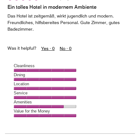
of
Ein tolles Hotel in modernem Ambiente
5
Das Hotel ist zeitgemäß, wirkt jugendlich und modern.
Freundliches, hilfsbereites Personal. Gute Zimmer, gutes
Badezimmer.
Was it helpful?
Yes ·
0
No ·
0
Cleanliness
Cleanliness,
Dining
5
Dining,
Location
out
5
of
Location,
Service
out
5
5
of
Service,
Amenities
out
5
5
of
Amenities,
Value for the Money
out
5
4
of
Value
out
5
for
of
the
5
Money,