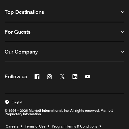
Top Destinations
For Guests
Our Company
Facebook
Instagram
Twitter
Linkedin
Youtube
Follow us
English
© 1996 – 2026 Marriott International, Inc. All rights reserved. Marriott
Proprietary Information
Opens a new window
Careers
Terms of Use
Program Terms & Conditions