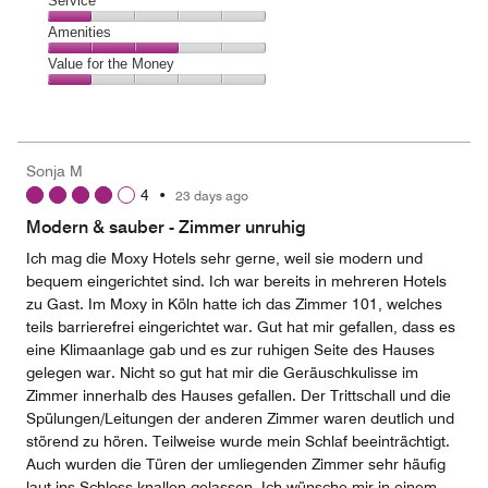
Location,
Service
out
5
1
of
Service,
Amenities
out
5
1
of
Amenities,
Value for the Money
out
5
3
of
Value
out
5
for
of
the
5
Money,
Sonja M
1
4
•
23 days ago
out
of
Modern & sauber - Zimmer unruhig
5
Ich mag die Moxy Hotels sehr gerne, weil sie modern und
bequem eingerichtet sind. Ich war bereits in mehreren Hotels
zu Gast. Im Moxy in Köln hatte ich das Zimmer 101, welches
teils barrierefrei eingerichtet war. Gut hat mir gefallen, dass es
eine Klimaanlage gab und es zur ruhigen Seite des Hauses
gelegen war. Nicht so gut hat mir die Geräuschkulisse im
Zimmer innerhalb des Hauses gefallen. Der Trittschall und die
Spülungen/Leitungen der anderen Zimmer waren deutlich und
störend zu hören. Teilweise wurde mein Schlaf beeinträchtigt.
Auch wurden die Türen der umliegenden Zimmer sehr häufig
laut ins Schloss knallen gelassen. Ich wünsche mir in einem