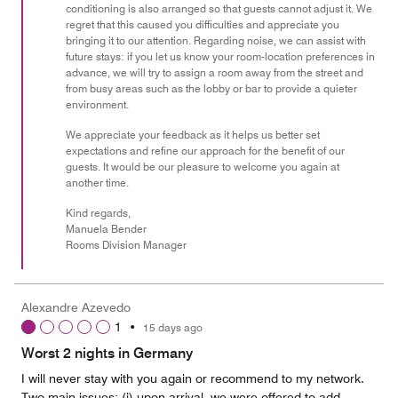
conditioning is also arranged so that guests cannot adjust it. We
regret that this caused you difficulties and appreciate you
bringing it to our attention. Regarding noise, we can assist with
future stays: if you let us know your room-location preferences in
advance, we will try to assign a room away from the street and
from busy areas such as the lobby or bar to provide a quieter
environment.
We appreciate your feedback as it helps us better set
expectations and refine our approach for the benefit of our
guests. It would be our pleasure to welcome you again at
another time.
Kind regards,
Manuela Bender
Rooms Division Manager
Alexandre Azevedo
1
•
15 days ago
Worst 2 nights in Germany
I will never stay with you again or recommend to my network.
Two main issues: (i) upon arrival, we were offered to add