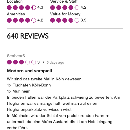
Location
Service & Staff
4.3
4.2
Amenities
Value for Money
4.2
3.9
640 REVIEWS
Seabear6
3
•
3 days ago
Modern und verspielt
Wir sind das zweite Mal in Köln gewesen.
1x Flughafen Köln-Bonn
1x Mühlheim
In beiden Fällen war der Parkplatz schwierig zu bewerten. Am
Flughafen war es mangelhaft, weil man auf einen
Flughafenparkplatz verwiesen wird.
In Mühlheim wird der Schlaf von proletierenden Fahrern
untermalt, da eine Mc'es-Ausfahrt direkt am Hoteleingang
vorbeiführt.