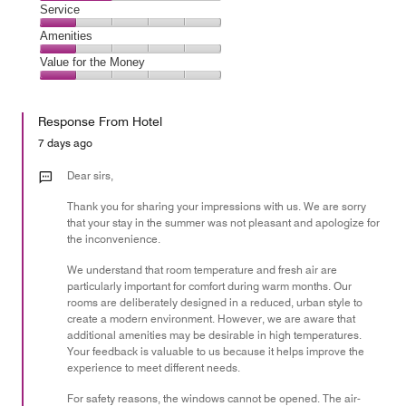
2
of
Location,
Service
out
5
2
of
Service,
Amenities
out
5
1
of
Amenities,
Value for the Money
out
5
1
of
Value
out
5
for
of
Response From Hotel
the
5
Money,
7 days ago
1
out
Dear sirs,
of
Thank you for sharing your impressions with us. We are sorry
5
that your stay in the summer was not pleasant and apologize for
the inconvenience.
We understand that room temperature and fresh air are
particularly important for comfort during warm months. Our
rooms are deliberately designed in a reduced, urban style to
create a modern environment. However, we are aware that
additional amenities may be desirable in high temperatures.
Your feedback is valuable to us because it helps improve the
experience to meet different needs.
For safety reasons, the windows cannot be opened. The air-