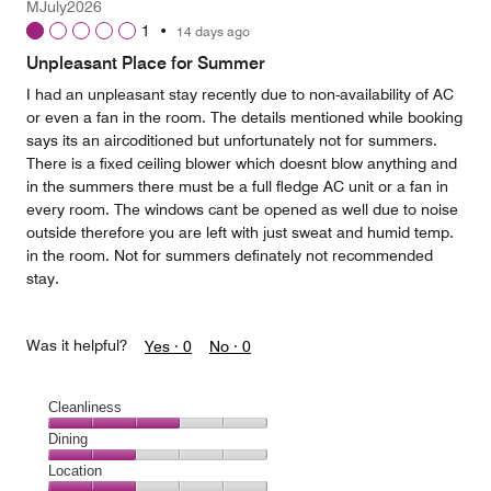
MJuly2026
5
1
•
14 days ago
out
of
Unpleasant Place for Summer
5
I had an unpleasant stay recently due to non-availability of AC
or even a fan in the room. The details mentioned while booking
says its an aircoditioned but unfortunately not for summers.
There is a fixed ceiling blower which doesnt blow anything and
in the summers there must be a full fledge AC unit or a fan in
every room. The windows cant be opened as well due to noise
outside therefore you are left with just sweat and humid temp.
in the room. Not for summers definately not recommended
stay.
Was it helpful?
Yes ·
0
No ·
0
Cleanliness
Cleanliness,
Dining
3
Dining,
Location
out