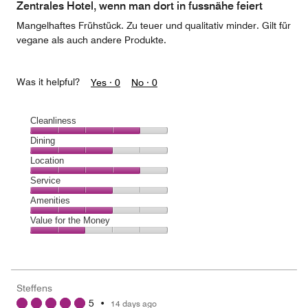
Zentrales Hotel, wenn man dort in fussnähe feiert
Mangelhaftes Frühstück. Zu teuer und qualitativ minder. Gilt für
vegane als auch andere Produkte.
Was it helpful?
Yes ·
0
No ·
0
Cleanliness
Cleanliness,
Dining
4
Dining,
Location
out
3
of
Location,
Service
out
5
4
of
Service,
Amenities
out
5
3
of
Amenities,
Value for the Money
out
5
3
of
Value
out
5
for
of
the
5
Money,
Steffens
2
5
•
14 days ago
out