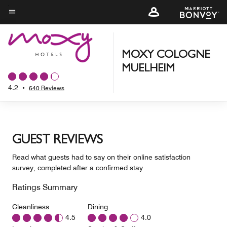
Skip
to
Menu text
main
content
MOXY COLOGNE
MUELHEIM
4.2
•
640 Reviews
GUEST REVIEWS
Read what guests had to say on their online satisfaction
survey, completed after a confirmed stay
Ratings Summary
Cleanliness
Dining
4.5
4.0