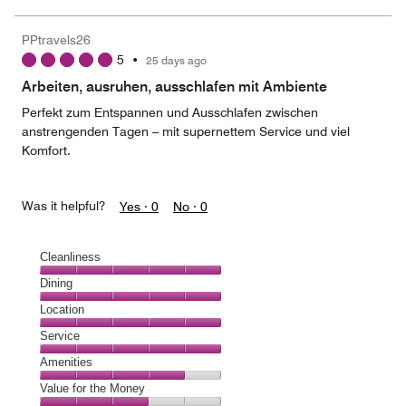
of
the
5
Money,
PPtravels26
4
5
•
25 days ago
out
of
Arbeiten, ausruhen, ausschlafen mit Ambiente
5
Perfekt zum Entspannen und Ausschlafen zwischen
anstrengenden Tagen – mit supernettem Service und viel
Komfort.
Was it helpful?
Yes ·
0
No ·
0
Cleanliness
Cleanliness,
Dining
5
Dining,
Location
out
5
of
Location,
Service
out
5
5
of
Service,
Amenities
out
5
5
of
Amenities,
Value for the Money
out
5
4