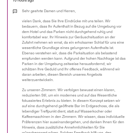
10 hours ago
3
out
Sehr geehrte Damen und Herren,
of
vielen Dank, dass Sie Ihre Eindrücke mit uns teilen. Wir
5
bedauern, dass Ihr Aufenthalt in Bezug auf die Umgebung vor
dem Hotel und das Parken nicht durchgehend ruhig und
komfortabel war. Ihr Hinweis zur Geräuschsituation an der
Zufahrt nehmen wir ernst, da ein erholsamer Schlaf für uns eine
wesentliche Grundlage eines gelungenen Aufenthalts ist.
Ebenso verstehen wir, dass die Parksituation als belastend
empfunden werden kann. Aufgrund der hohen Nachfrage ist das
Parken in der Umgebung zeitweise herausfordernd; wir
schätzen Ihre Geduld und Ihr offenes Feedback, während wir
daran arbeiten, diesen Bereich unseres Angebots
weiterzuentwickeln.
Zu unseren Zimmern: Wir verfolgen bewusst einen klaren,
reduzierten Stil, um ein modernes und auf das Wesentliche
fokussiertes Erlebnis zu bieten. In diesem Konzept setzen wir
auf eine durchgehend geöffnete Bar im Erdgeschoss, die als
lebendiger Treffpunkt dient, statt auf Wasserkocher oder
Kaffeemaschinen in den Zimmern. Wir wissen, dass individuelle
Präferenzen hier auseinandergehen, und danken Ihnen für den
Hinweis, dass zusätzliche Annehmlichkeiten für Sie
wünschenswert wären. Solches Feedback hilft uns, den