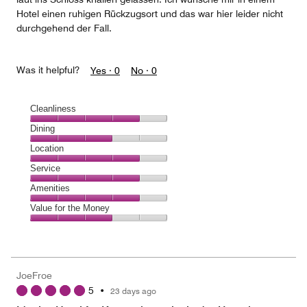
Hotel einen ruhigen Rückzugsort und das war hier leider nicht
durchgehend der Fall.
Was it helpful?
Yes ·
0
No ·
0
Cleanliness
Cleanliness,
Dining
4
Dining,
Location
out
3
of
Location,
Service
out
5
4
of
Service,
Amenities
out
5
4
of
Amenities,
Value for the Money
out
5
4
of
Value
out
5
for
of
the
5
Money,
JoeFroe
3
5
•
23 days ago
out
of