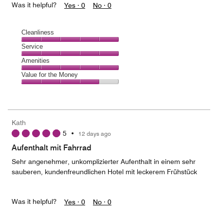
Was it helpful?
Yes ·
0
No ·
0
Cleanliness
Cleanliness,
Service
5
Service,
Amenities
out
5
of
Amenities,
Value for the Money
out
5
5
of
Value
out
5
for
of
the
5
Money,
Kath
4
5
•
12 days ago
out
of
Aufenthalt mit Fahrrad
5
Sehr angenehmer, unkomplizierter Aufenthalt in einem sehr
sauberen, kundenfreundlichen Hotel mit leckerem Frühstück
Was it helpful?
Yes ·
0
No ·
0