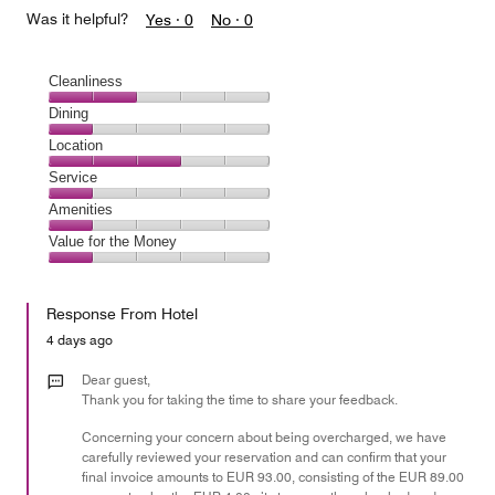
Was it helpful?
Yes ·
0
No ·
0
Cleanliness
Cleanliness,
Dining
2
Dining,
Location
out
1
of
Location,
Service
out
5
3
of
Service,
Amenities
out
5
1
of
Amenities,
Value for the Money
out
5
1
of
Value
out
5
for
of
Response From Hotel
the
5
Money,
4 days ago
1
out
Dear guest,
of
Thank you for taking the time to share your feedback.
5
Concerning your concern about being overcharged, we have
carefully reviewed your reservation and can confirm that your
final invoice amounts to EUR 93.00, consisting of the EUR 89.00