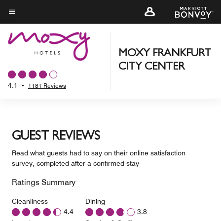
Skip
to
Menu text
main
content
MOXY FRANKFURT
CITY CENTER
4.1
•
1181 Reviews
GUEST REVIEWS
Read what guests had to say on their online satisfaction
survey, completed after a confirmed stay
Ratings Summary
Cleanliness
Dining
4.4
3.8