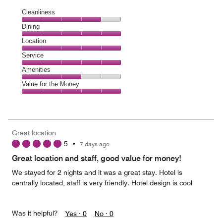
Cleanliness
Cleanliness,
Dining
4
Dining,
Location
out
5
of
Location,
Service
out
5
5
of
Service,
Amenities
out
5
5
of
Amenities,
Value for the Money
out
5
3
of
Value
out
5
for
of
the
5
Money,
Great location
5
5
•
7 days ago
out
of
Great location and staff, good value for money!
5
We stayed for 2 nights and it was a great stay. Hotel is
centrally located, staff is very friendly. Hotel design is cool
Was it helpful?
Yes ·
0
No ·
0