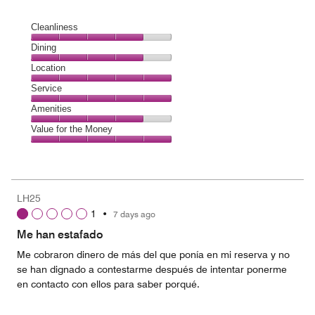
Cleanliness
Cleanliness,
Dining
4
Dining,
Location
out
4
of
Location,
Service
out
5
5
of
Service,
Amenities
out
5
5
of
Amenities,
Value for the Money
out
5
4
of
Value
out
5
for
of
the
5
Money,
LH25
5
1
•
7 days ago
out
of
Me han estafado
5
Me cobraron dinero de más del que ponía en mi reserva y no
se han dignado a contestarme después de intentar ponerme
en contacto con ellos para saber porqué.