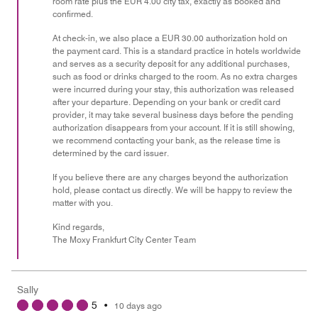
room rate plus the EUR 4.00 city tax, exactly as booked and
confirmed.
At check-in, we also place a EUR 30.00 authorization hold on
the payment card. This is a standard practice in hotels worldwide
and serves as a security deposit for any additional purchases,
such as food or drinks charged to the room. As no extra charges
were incurred during your stay, this authorization was released
after your departure. Depending on your bank or credit card
provider, it may take several business days before the pending
authorization disappears from your account. If it is still showing,
we recommend contacting your bank, as the release time is
determined by the card issuer.
If you believe there are any charges beyond the authorization
hold, please contact us directly. We will be happy to review the
matter with you.
Kind regards,
The Moxy Frankfurt City Center Team
Sally
5
•
10 days ago