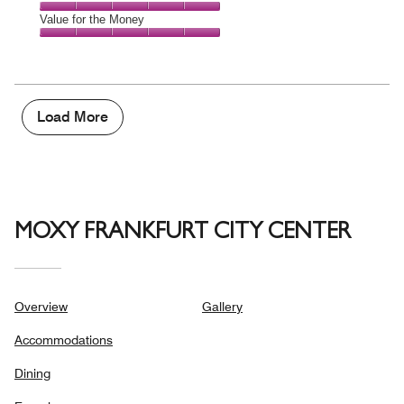
out
5
5
of
Amenities,
Value for the Money
out
5
5
of
Value
out
5
for
of
the
5
Money,
5
Load More
out
of
5
MOXY FRANKFURT CITY CENTER
Overview
Gallery
Accommodations
Dining