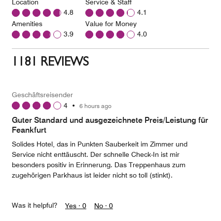
Location
Service & Staff
4.8
4.1
Amenities
Value for Money
3.9
4.0
1181 REVIEWS
Geschäftsreisender
4
•
6 hours ago
Guter Standard und ausgezeichnete Preis/Leistung für
Feankfurt
Solides Hotel, das in Punkten Sauberkeit im Zimmer und
Service nicht enttäuscht. Der schnelle Check-In ist mir
besonders positiv in Erinnerung. Das Treppenhaus zum
zugehörigen Parkhaus ist leider nicht so toll (stinkt).
Was it helpful?
Yes ·
0
No ·
0