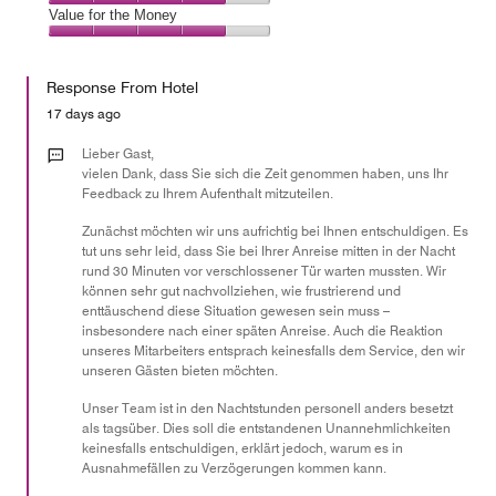
5
1
of
Amenities,
Value for the Money
out
5
4
of
Value
out
5
for
of
Response From Hotel
the
5
Money,
17 days ago
4
out
Lieber Gast,
of
vielen Dank, dass Sie sich die Zeit genommen haben, uns Ihr
Feedback zu Ihrem Aufenthalt mitzuteilen.
5
Zunächst möchten wir uns aufrichtig bei Ihnen entschuldigen. Es
tut uns sehr leid, dass Sie bei Ihrer Anreise mitten in der Nacht
rund 30 Minuten vor verschlossener Tür warten mussten. Wir
können sehr gut nachvollziehen, wie frustrierend und
enttäuschend diese Situation gewesen sein muss –
insbesondere nach einer späten Anreise. Auch die Reaktion
unseres Mitarbeiters entsprach keinesfalls dem Service, den wir
unseren Gästen bieten möchten.
Unser Team ist in den Nachtstunden personell anders besetzt
als tagsüber. Dies soll die entstandenen Unannehmlichkeiten
keinesfalls entschuldigen, erklärt jedoch, warum es in
Ausnahmefällen zu Verzögerungen kommen kann.