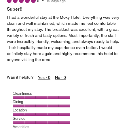
5
•
19 days ago
out
of
Super!!
5
I had a wonderful stay at the Moxy Hotel. Everything was very
clean and well maintained, which made me feel comfortable
throughout my stay. The breakfast was excellent, with a great
variety of fresh and tasty options. Most importantly, the staff
were incredibly friendly, welcoming, and always ready to help.
Their hospitality made my experience even better. I would
definitely stay here again and highly recommend this hotel to
anyone visiting the area.
Was it helpful?
Yes ·
0
No ·
0
Cleanliness
Cleanliness,
Dining
5
Dining,
Location
out
5
of
Location,
Service
out
5
5
of
Service,
Amenities