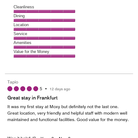
Cleanliness
Cleanliness,
Dining
5
Dining,
Location
out
5
of
Location,
Service
out
5
5
of
Service,
Amenities
out
5
5
of
Amenities,
Value for the Money
out
5
5
of
Value
out
5
for
of
the
5
Money,
Tapio
5
5
•
12 days ago
out
of
Great stay in Frankfurt
5
It was my first stay at Moxy but definitely not the last one.
Great location, very friendly and helpful staff with modern well
maintained and functional facilities. Good value for the money.