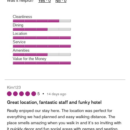
Was it helpful?
Yes ·
0
No ·
0
Cleanliness
Cleanliness,
Dining
4
Dining,
Location
out
3
of
Location,
Service
out
5
5
of
Service,
Amenities
out
5
5
of
Amenities,
Value for the Money
out
5
3
of
Value
out
5
for
of
the
5
Money,
Kim123
5
5
•
14 days ago
out
of
Great location, fantastic staff and funky hotel
5
Really enjoyed our stay here. The location was perfect for
everything we had planned and easy walking distance. The
place smells amazing when you walk in and it’s so inviting with
it quickly decor and fun social areas with games and seating.