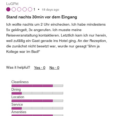
Money,
LuGPkt
5
1
•
18 days ago
out
of
Stand nachts 30min vor dem Eingang
5
Ich wollte nachts um 2 Uhr einchecken. Ich habe mindestens
5x geklingelt, 3x angerufen. Ich musste meine
Reiseveranstaltung kontaktieren. Letztlich kam ich nur herein,
weil zufällig ein Gast gerade ins Hotel ging. An der Rezeption,
die zunächst nicht besetzt war, wurde nur gesagt "ähm ja
Kollege war im Bad!"
Was it helpful?
Yes ·
0
No ·
0
Cleanliness
Cleanliness,
Dining
4
Dining,
Location
out
1
of
Location,
Service
out
5
4
of
Service,
Amenities
out