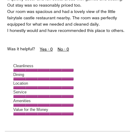
Out stay was so reasonably priced too.
Our room was spacious and had a lovely view of the little
fairytale castle restaurant nearby. The room was perfectly
equipped for what we needed and cleaned daily.
I honestly would and have recommended this place to others.
Was it helpful?
Yes ·
0
No ·
0
Cleanliness
Cleanliness,
Dining
5
Dining,
Location
out
5
of
Location,
Service
out
5
5
of
Service,
Amenities
out
5
5
of
Amenities,
Value for the Money
out
5
5
of
Value
out
5
for
of
the
5