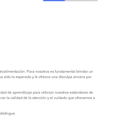
Value
for
the
Money,
2
out
of
5
roalimentación. Para nosotros es fundamental brindar un
a sido la esperada y le ofrezco una disculpa sincera por
dad de aprendizaje para reforzar nuestros estándares de
var la calidad de la atención y el cuidado que ofrecemos a
distingue.