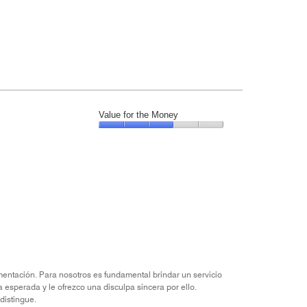
Value for the Money
Value
for
the
Money,
3
out
of
5
entación. Para nosotros es fundamental brindar un servicio
esperada y le ofrezco una disculpa sincera por ello.
distingue.