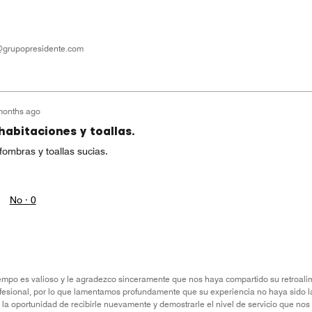
n@grupopresidente.com
months ago
habitaciones y toallas.
fombras y toallas sucias.
No ·
0
empo es valioso y le agradezco sinceramente que nos haya compartido su retroalim
fesional, por lo que lamentamos profundamente que su experiencia no haya sido la 
 la oportunidad de recibirle nuevamente y demostrarle el nivel de servicio que nos 