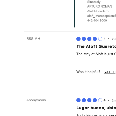
Sincerely,
ARTURO ROMAN
Aloft Querétaro
aloft_jeferecepcio
442 404 9000
BSS MH
4
•
2 
The Aloft Quereta
The stay at Aloft is just 
Was it helpful?
Yes ·
0
Anonymous
4
•
2 
Lugar bueno, ubi
Todo bien excepto que e