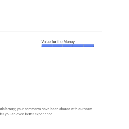
Value for the Money
Value
for
the
Money,
5
out
of
5
satisfactory; your comments have been shared with our team
fer you an even better experience.