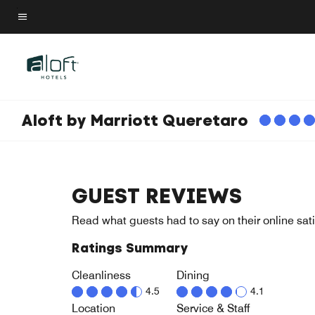
Skip
to
Menu text
main
content
Aloft by Marriott Queretaro
GUEST REVIEWS
Read what guests had to say on their online sati
Ratings Summary
Cleanliness
Dining
4.5
4.1
Location
Service & Staff