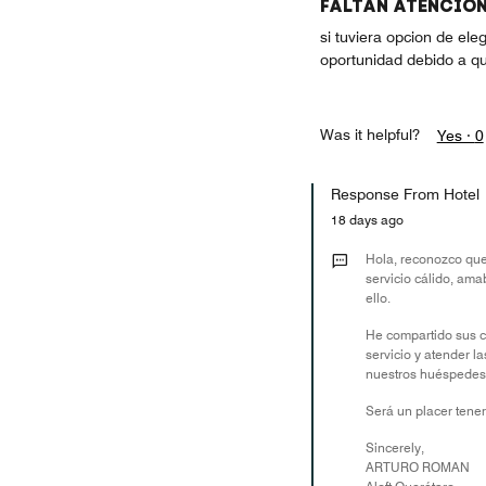
FALTAN ATENCION
si tuviera opcion de ele
oportunidad debido a qu
Was it helpful?
Yes ·
0
Response From Hotel
18 days ago
Hola, reconozco que
servicio cálido, ama
ello.
He compartido sus c
servicio y atender l
nuestros huéspedes
Será un placer tener
Sincerely,
ARTURO ROMAN