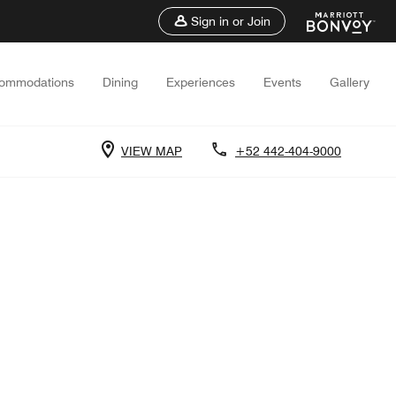
Sign in or Join
ommodations
Dining
Experiences
Events
Gallery
VIEW MAP
+52 442-404-9000