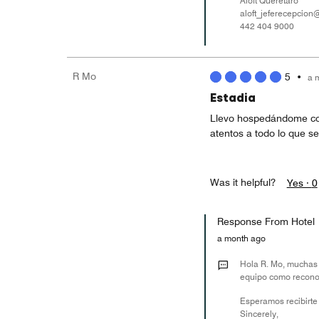
Aloft Querétaro
aloft_jeferecepcio
442 404 9000
R Mo
5
•
a 
Estadia
Llevo hospedándome con
atentos a todo lo que se
Was it helpful?
Yes ·
0
Response From Hotel
a month ago
Hola R. Mo, muchas g
equipo como reconoc
Esperamos recibirte
Sincerely,