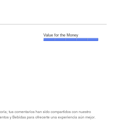
Value for the Money
Value
for
the
Money,
5
out
of
5
ctoria; tus comentarios han sido compartidos con nuestro
entos y Bebidas para ofrecerte una experiencia aún mejor.