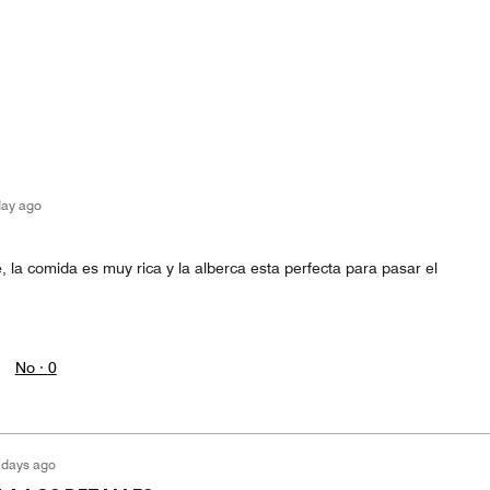
day ago
 la comida es muy rica y la alberca esta perfecta para pasar el
No ·
0
 days ago