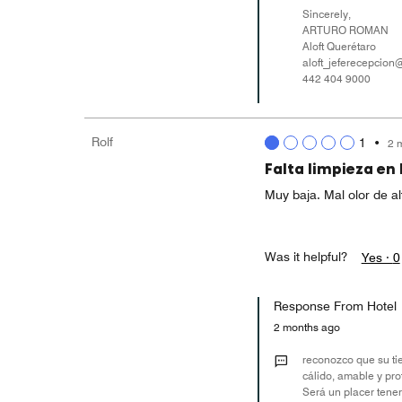
Sincerely,
ARTURO ROMAN
Aloft Querétaro
aloft_jeferecepcio
442 404 9000
Rolf
1
•
2 
Falta limpieza en 
Muy baja. Mal olor de al
Was it helpful?
Yes ·
0
Response From Hotel
2 months ago
reconozco que su ti
cálido, amable y pro
Será un placer tener