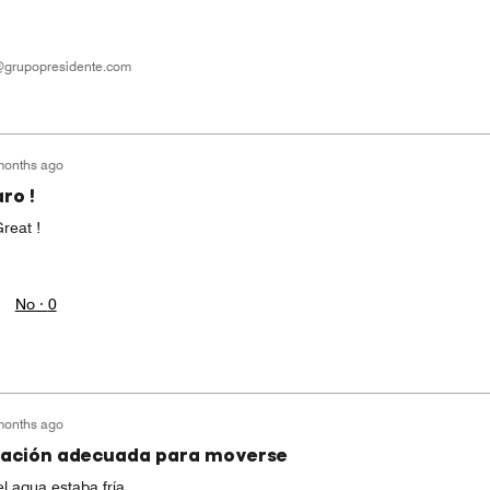
n@grupopresidente.com
months ago
ro !
Great !
No ·
0
months ago
cación adecuada para moverse
l agua estaba fría