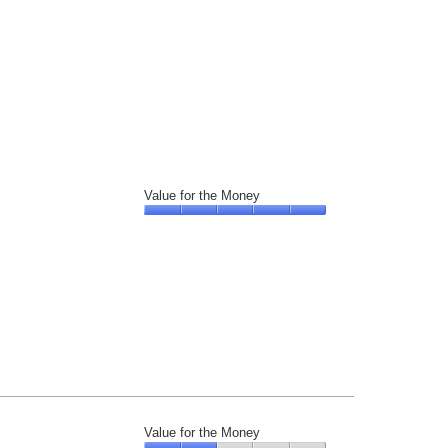
Value for the Money
Value
for
the
Money,
5
out
of
5
Value for the Money