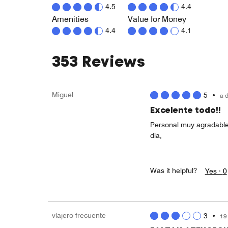
4.5
4.4
Amenities
Value for Money
4.4
4.1
353 Reviews
Miguel
5
•
a 
Excelente todo!!
Personal muy agradable,
dia,
Was it helpful?
Yes ·
0
viajero frecuente
3
•
19