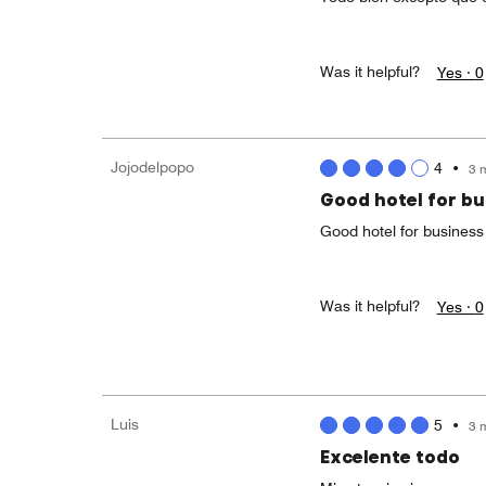
Was it helpful?
Yes ·
0
Jojodelpopo
4
•
3 
Good hotel for bu
Good hotel for business 
Was it helpful?
Yes ·
0
Luis
5
•
3 
Excelente todo