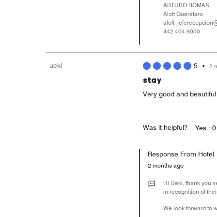
ARTURO ROMAN
Aloft Querétaro
aloft_jeferecepcio
442 404 9000
ueki
5
•
2 
stay
Very good and beautiful h
Was it helpful?
Yes ·
0
Response From Hotel
2 months ago
Hi Ueki, thank you v
in recognition of th
We look forward to 