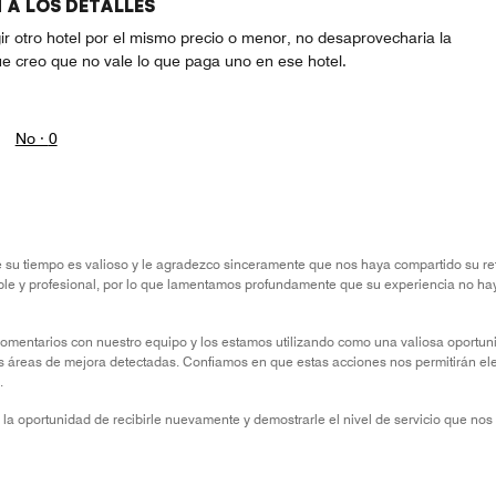
 A LOS DETALLES
gir otro hotel por el mismo precio o menor, no desaprovecharia la
e creo que no vale lo que paga uno en ese hotel.
No ·
0
 su tiempo es valioso y le agradezco sinceramente que nos haya compartido su ret
ble y profesional, por lo que lamentamos profundamente que su experiencia no hay
omentarios con nuestro equipo y los estamos utilizando como una valiosa oportuni
as áreas de mejora detectadas. Confiamos en que estas acciones nos permitirán ele
.
 la oportunidad de recibirle nuevamente y demostrarle el nivel de servicio que nos 