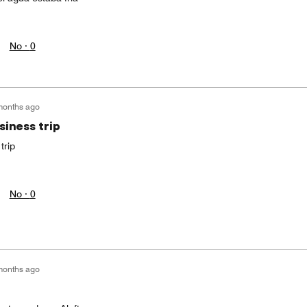
No ·
0
months ago
siness trip
trip
No ·
0
months ago