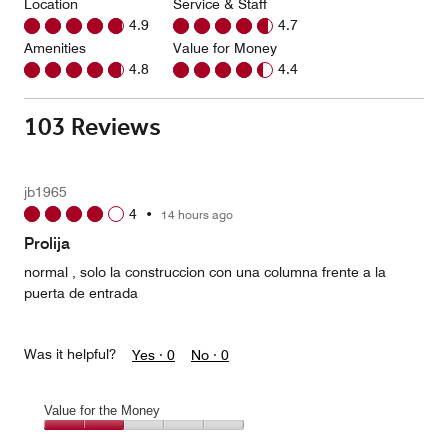
Location
Service & Staff
4.9
4.7
Amenities
Value for Money
4.8
4.4
103 Reviews
jb1965
4
•
14 hours ago
Prolija
normal , solo la construccion con una columna frente a la
puerta de entrada
Was it helpful?
Yes ·
0
No ·
0
Value for the Money
Value