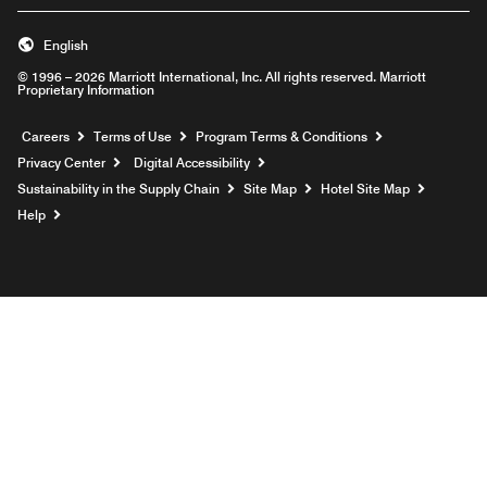
English
© 1996 – 2026 Marriott International, Inc. All rights reserved. Marriott
Proprietary Information
Opens a new window
Careers
Terms of Use
Program Terms & Conditions
Privacy Center
Digital Accessibility
Sustainability in the Supply Chain
Site Map
Hotel Site Map
Opens a new window
Help