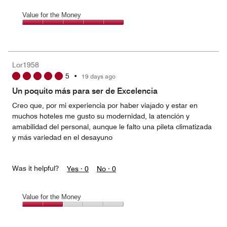
Value for the Money
Value
for
the
Money,
Lor1958
5
5
•
19 days ago
out
of
Un poquito más para ser de Excelencia
5
Creo que, por mi experiencia por haber viajado y estar en
muchos hoteles me gusto su modernidad, la atención y
amabilidad del personal, aunque le falto una pileta climatizada
y más variedad en el desayuno
Was it helpful?
Yes ·
0
No ·
0
Value for the Money
Value
for