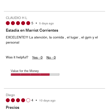
Value
for
the
Money,
CLAUDIO H L
4
5
•
5 days ago
out
of
Estadía en Marriot Corrientes
5
EXCELENTE!!! La atención, la comida , el lugar , el gym y el
personal
Was it helpful?
Yes ·
0
No ·
0
Value for the Money
Value
for
the
Money,
Diego
4
4
•
10 days ago
out
of
Precios