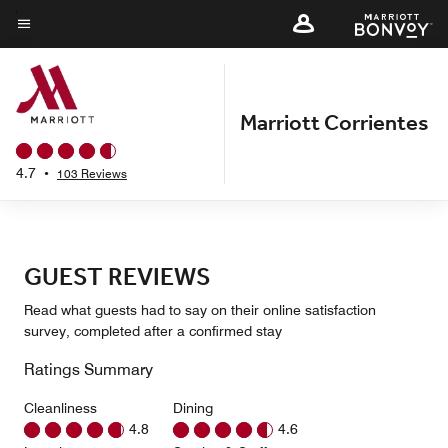
Skip
to
Menu text
main
content
Marriott Corrientes
4.7
•
103 Reviews
GUEST REVIEWS
Read what guests had to say on their online satisfaction
survey, completed after a confirmed stay
Ratings Summary
Cleanliness
Dining
4.8
4.6