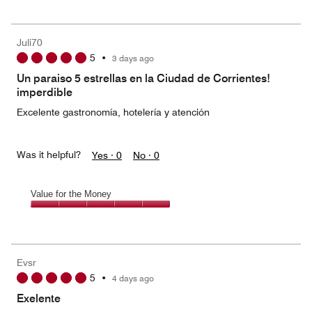
for
the
Money,
Juli70
2
5
•
3 days ago
out
of
Un paraiso 5 estrellas en la Ciudad de Corrientes!
5
imperdible
Excelente gastronomía, hotelería y atención
Was it helpful?
Yes ·
0
No ·
0
Value for the Money
Value
for
the
Money,
Evsr
5
5
•
4 days ago
out
of
Exelente
5