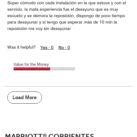
Súper cómodo con cada instalación en la que estuve y con el
servicio, la mala experiencia fue el desayuno que es muy
escueto y se demora la reposición, dispongo de poco tiempo
para desayunar y si tengo que esperar más de 10 min la
reposición me voy sin desayunar
Was it helpful?
Yes ·
0
No ·
0
Value for the Money
Value
for
the
Money,
3
Load More
out
of
5