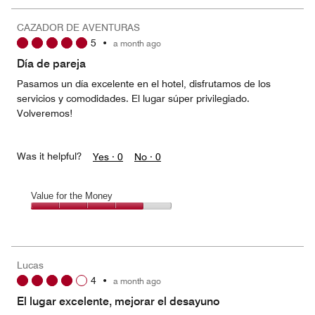
the
Money,
CAZADOR DE AVENTURAS
2
5
•
a month ago
out
of
Día de pareja
5
Pasamos un día excelente en el hotel, disfrutamos de los
servicios y comodidades. El lugar súper privilegiado.
Volveremos!
Was it helpful?
Yes ·
0
No ·
0
Value for the Money
Value
for
the
Money,
Lucas
4
4
•
a month ago
out
of
El lugar excelente, mejorar el desayuno
5