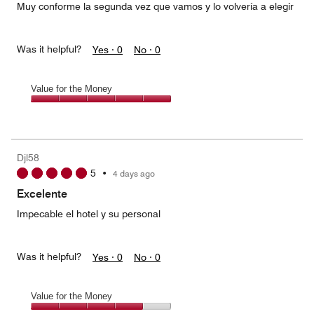
Muy conforme la segunda vez que vamos y lo volvería a elegir
Was it helpful?
Yes ·
0
No ·
0
Value for the Money
Value
for
the
Money,
Djl58
5
5
•
4 days ago
out
of
Excelente
5
Impecable el hotel y su personal
Was it helpful?
Yes ·
0
No ·
0
Value for the Money