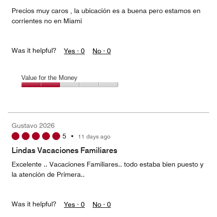
5
Precios muy caros , la ubicación es a buena pero estamos en
corrientes no en Miami
Was it helpful?
Yes ·
0
No ·
0
Value for the Money
Value
for
the
Money,
Gustavo 2026
2
5
•
11 days ago
out
of
Lindas Vacaciones Familiares
5
Excelente .. Vacaciones Familiares.. todo estaba bien puesto y
la atención de Primera..
Was it helpful?
Yes ·
0
No ·
0