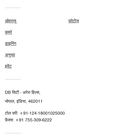
ओवरव्यू
फ़ोटोज़
कमरे
डाइनिंग
अनुभव
इवेंट
DB सिटी - अरेरा हिल्स,
भोपाल, इंडिया, 462011
टोल फ़्री:
+91-124-18001025000
फ़ैक्स:
+91 755-309-6222