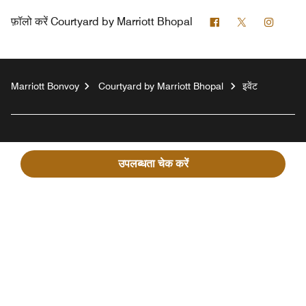
फेसबुक
ट्विटर
इंस्टाग्र
फ़ॉलो करें
Courtyard by Marriott Bhopal
Marriott Bonvoy
Courtyard by Marriott Bhopal
इवेंट
मेहमानों के लिए
उपलब्धता चेक करें
हमारी कंपनी
फेसबुक
इंस्टाग्राम
ट्विटर
लिंक्डिन
यूट्यूब
हमें फ़ॉलो करें