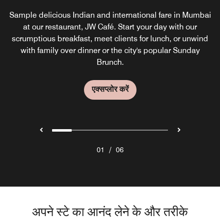
Sample delicious Indian and international fare in Mumbai
A café by day, AUTM - JW Lounge transitions during the
Romano's
evening into a sophisticated Andheri East bar, offering
at our restaurant, JW Café. Start your day with our
scrumptious breakfast, meet clients for lunch, or unwind
classic drinks and eclectic cocktails in the heart of
एक्सप्लोर करें
with family over dinner or the city's popular Sunday
Mumbai.
Brunch.
एक्सप्लोर करें
एक्सप्लोर करें
/
01
06
अपने स्टे का आनंद लेने के और तरीके