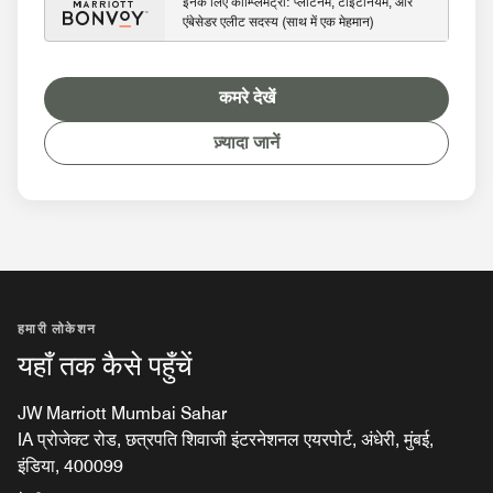
इनके लिए कॉम्प्लिमेंट्री: प्लेटिनम, टाइटेनियम, और
एंबेसेडर एलीट सदस्य (साथ में एक मेहमान)
कमरे देखें
ज़्यादा जानें
हमारी लोकेशन
यहाँ तक कैसे पहुँचें
JW Marriott Mumbai Sahar
IA प्रोजेक्ट रोड, छत्रपति शिवाजी इंटरनेशनल एयरपोर्ट, अंधेरी, मुंबई,
इंडिया, 400099