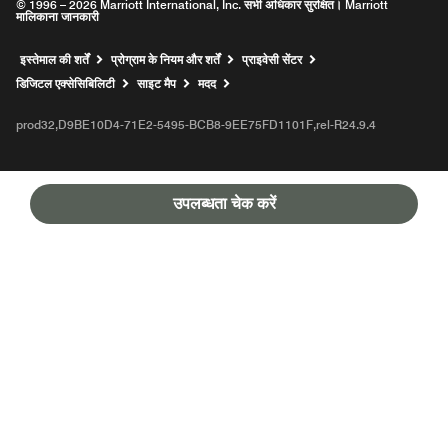
© 1996 – 2026 Marriott International, Inc. सभी अधिकार सुरक्षित। Marriott
मालिकाना जानकारी
इस्तेमाल की शर्तें
प्रोग्राम के नियम और शर्तें
प्राइवेसी सेंटर
Opens a new window
डिजिटल एक्सेसिबिलिटी
साइट मैप
मदद
prod32,D9BE10D4-71E2-5495-BCB8-9EE75FD1101F,rel-R24.9.4
उपलब्धता चेक करें