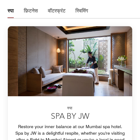
स्पा
फ़िटनेस
वॉटरफ्रंट
स्विमिंग
स्पा
SPA BY JW
Restore your inner balance at our Mumbai spa hotel.
Spa by JW is a delightful respite, whether you're visiting
after a flight to Mumbai Airport or you're a local in need