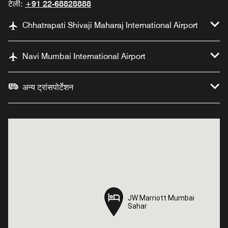
टेली:
+91 22-68828888
Chhatrapati Shivaji Maharaj International Airport
Navi Mumbai International Airport
अन्य ट्रांसपोर्टेशन
JW Marriott Mumbai
JW Marriott Mumbai
Sahar
Sahar