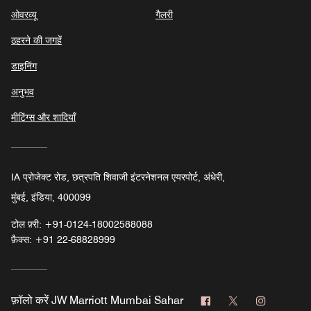
ओवरव्यू
गैलरी
ठहरने की जगहें
डाइनिंग
अनुभव
मीटिंग्स और शादियाँ
IA प्रोजेक्ट रोड, छत्रपति शिवाजी इंटरनेशनल एयरपोर्ट, अंधेरी,
मुंबई, इंडिया, 400099
टोल फ़्री:
+91-0124-18002588088
फ़ैक्स:
+91 22-68828999
फेसबुक
ट्विटर
इंस्टाग्राम
फ़ॉलो करें
JW Marriott Mumbai Sahar