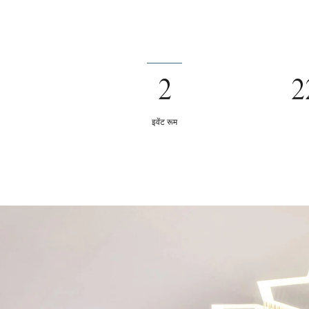
2
2
इवेंट रूम