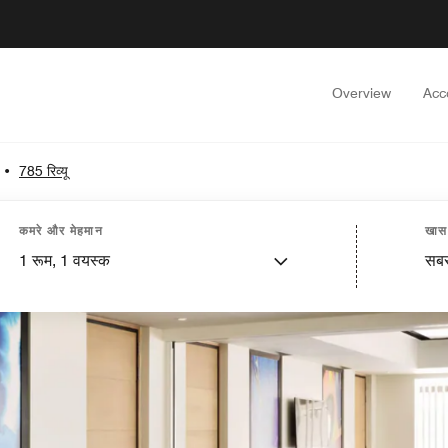
Overview
Acc
•
785 रिव्यू
कमरे और मेहमान
खास 
1
रूम,
1
वयस्क
सबस