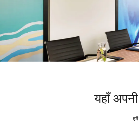
यहाँ अपनी 
हमे