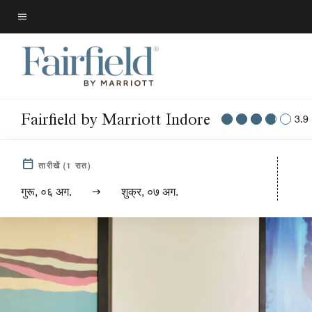
Skip
to
मेन्यू टेक्स्ट
main
content
Fairfield by Marriott Indore
3.9
तारीखें
(
1
रात)
गुरू, ०६ अग.
शुक्र, ०७ अग.