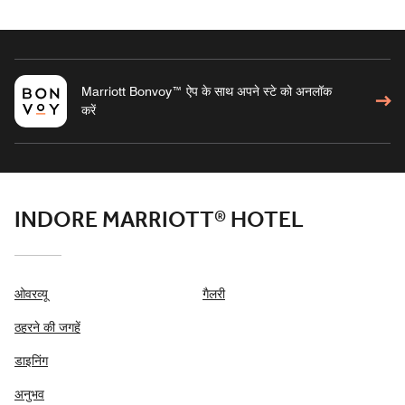
Marriott Bonvoy™ ऐप के साथ अपने स्टे को अनलॉक
करें
INDORE MARRIOTT® HOTEL
ओवरव्यू
गैलरी
ठहरने की जगहें
डाइनिंग
अनुभव