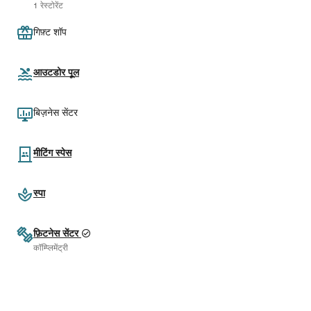
1 रेस्टोरेंट
गिफ़्ट शॉप
आउटडोर पूल
बिज़नेस सेंटर
मीटिंग स्पेस
स्पा
फ़िटनेस सेंटर
कॉम्प्लिमेंट्री