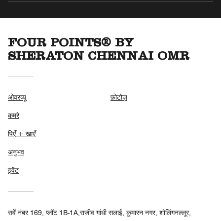
FOUR POINTS® BY
SHERATON CHENNAI OMR
ओवरव्यू
फ़ोटोज़
कमरे
पिएँ + खाएँ
अनुभव
इवेंट
सर्वे नंबर 169, प्लॉट 1B-1A,राजीव गांधी सलाई, कुमारन नगर, शोलिंगनल्लूर,