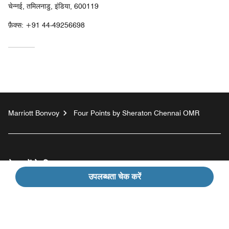
चेन्नई, तमिलनाडु, इंडिया, 600119
फ़ैक्स:
+91 44-49256698
Marriott Bonvoy
Four Points by Sheraton Chennai OMR
मेहमानों के लिए
उपलब्धता चेक करें
हमारी कंपनी