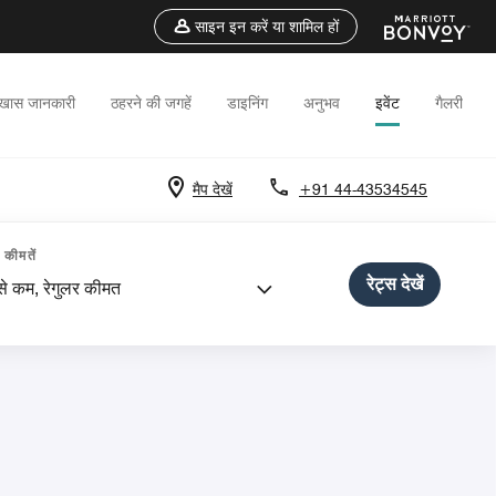
साइन इन करें या शामिल हों
खास जानकारी
ठहरने की जगहें
डाइनिंग
अनुभव
इवेंट
गैलरी
मैप देखें
+91 44-43534545
कीमतें
रेट्स देखें
े कम, रेगुलर कीमत