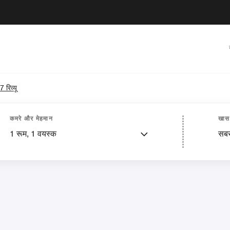
 रिव्यू
कमरे और मेहमान
खास 
1
रूम,
1
वयस्क
सबस