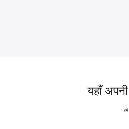
यहाँ अपनी 
हमे