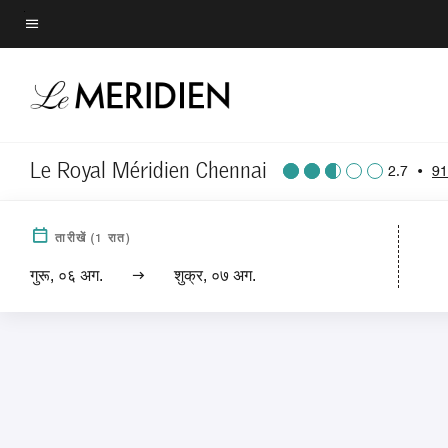
Skip
to
मेन्यू टेक्स्ट
main
content
Le Royal Méridien Chennai
2.7
•
917
तारीखें
(
1
रात)
गुरू, ०६ अग.
शुक्र, ०७ अग.