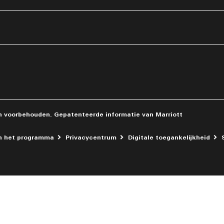
n
outube
en voorbehouden. Gepatenteerde informatie van Marriott
n het programma
Privacycentrum
Digitale toegankelijkheid