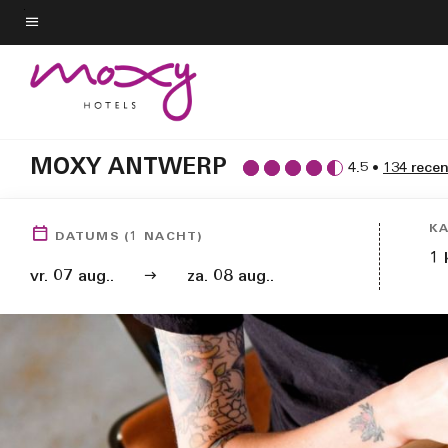
Skip
to
Menu tekst
main
content
MOXY ANTWERP
4.5
•
134 rece
K
DATUMS
(
1
NACHT)
1
vr. 07 aug..
za. 08 aug..