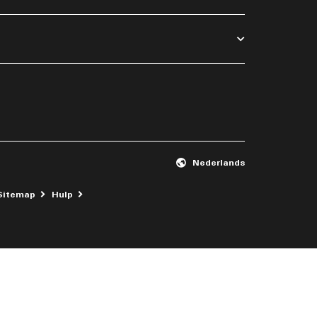
Nederlands
Opent een nieuw venster
Sitemap
Hulp