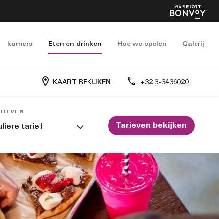
kamers
Eten en drinken
Hoe we spelen
Galerij
KAART BEKIJKEN
+32 3-3436020
RIEVEN
Tarieven bekijken
liere tarief