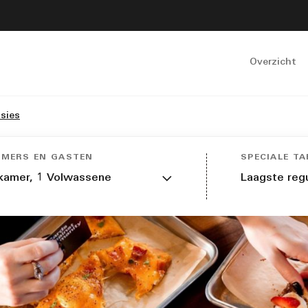
Overzicht
nsies
AMERS EN GASTEN
SPECIALE TA
kamer,
1
Volwassene
Laagste regu