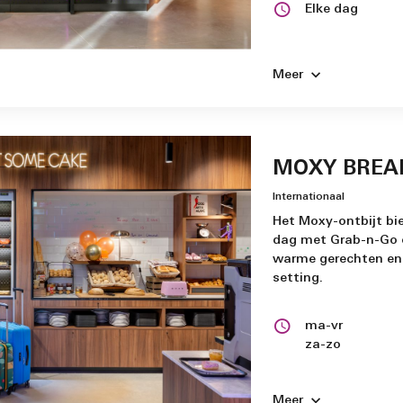
Elke dag
Meer
MOXY BREA
Internationaal
Het Moxy-ontbijt bi
dag met Grab-n-Go o
warme gerechten en k
setting.
ma-vr
za-zo
Meer