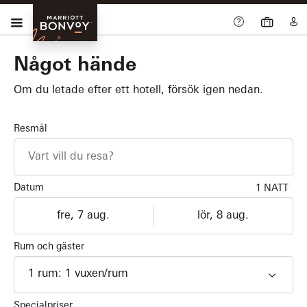
Skip Main Navigation
Meny
Marriott
Bonvoy
Något hände
Om du letade efter ett hotell, försök igen nedan.
Resmål
Datum
1 NATT
Incheckning
Utcheckning
dd/MM/yyyy
dd/MM/yyyy
Rum och gäster
1
rum
:
1
vuxen
/rum
Specialpriser