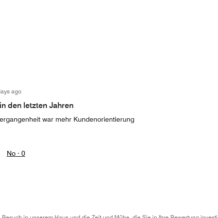
days ago
in den letzten Jahren
 Vergangenheit war mehr Kundenorientierung
No ·
0
n Besuch in unserem Haus und die Zeit und Mühe, die Sie in Ihre Bewertung investie