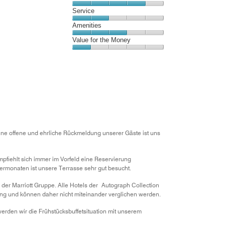
out
5
1
of
Location,
Service
out
5
4
of
Service,
Amenities
out
5
2
of
Amenities,
Value for the Money
out
5
3
of
Value
out
5
for
of
the
5
Money,
1
out
of
5
 Eine offene und ehrliche Rückmeldung unserer Gäste ist uns
mpfiehlt sich immer im Vorfeld eine Reservierung
monaten ist unsere Terrasse sehr gut besucht.
der Marriott Gruppe. Alle Hotels der Autograph Collection
rung und können daher nicht miteinander verglichen werden.
werden wir die Frühstücksbuffetsituation mit unserem