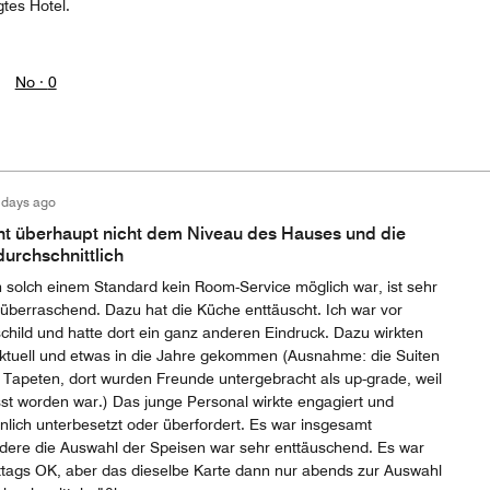
tes Hotel.
No ·
0
 days ago
cht überhaupt nicht dem Niveau des Hauses und die
durchschnittlich
solch einem Standard kein Room-Service möglich war, ist sehr
überraschend. Dazu hat die Küche enttäuscht. Ich war vor
schild und hatte dort ein ganz anderen Eindruck. Dazu wirkten
aktuell und etwas in die Jahre gekommen (Ausnahme: die Suiten
Tapeten, dort wurden Freunde untergebracht als up-grade, weil
sst worden war.) Das junge Personal wirkte engagiert und
lich unterbesetzt oder überfordert. Es war insgesamt
dere die Auswahl der Speisen war sehr enttäuschend. Es war
mittags OK, aber das dieselbe Karte dann nur abends zur Auswahl