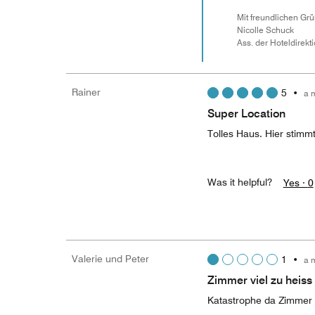
Mit freundlichen Gr
Nicolle Schuck
​​​​​​​Ass. der Hoteldirekt
Rainer
5
•
a 
Super Location
Tolles Haus. Hier stimmt 
Was it helpful?
Yes ·
0
Valerie und Peter
1
•
a 
Zimmer viel zu heiss
Katastrophe da Zimmer v