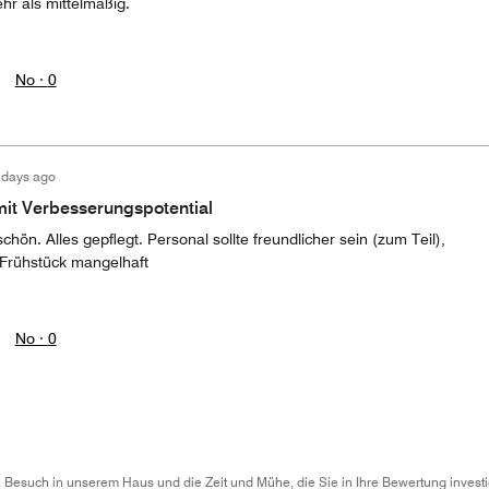
r als mittelmäßig.
No ·
0
 days ago
mit Verbesserungspotential
hön. Alles gepflegt. Personal sollte freundlicher sein (zum Teil),
 Frühstück mangelhaft
No ·
0
n Besuch in unserem Haus und die Zeit und Mühe, die Sie in Ihre Bewertung investie