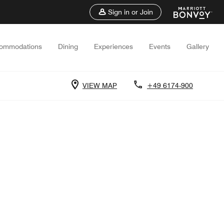
Sign in or Join
ommodations
Dining
Experiences
Events
Gallery
VIEW MAP
+49 6174-900