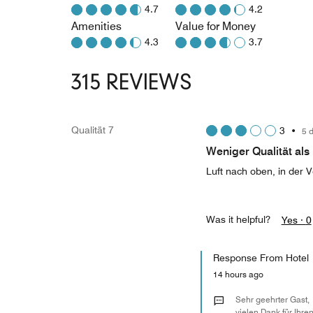
4.7
4.2
Amenities
Value for Money
4.3
3.7
315 REVIEWS
Qualität 7
3
•
5 
Weniger Qualität als 
Luft nach oben, in der
Was it helpful?
Yes ·
0
Response From Hotel
14 hours ago
Sehr geehrter Gast,
vielen Dank für Ihre