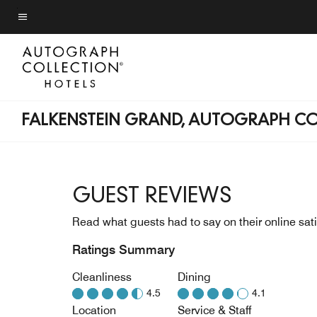
Skip
to
Menu text
main
content
FALKENSTEIN GRAND, AUTOGRAPH C
GUEST REVIEWS
Read what guests had to say on their online sati
Ratings Summary
Cleanliness
Dining
4.5
4.1
Location
Service & Staff