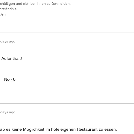
häftigen und sich bei Ihnen zurückmelden.
erständnis.
üßen
 days ago
 Aufenthalt!
No ·
0
 days ago
gab es keine Möglichkeit im hoteleigenen Restaurant zu essen.