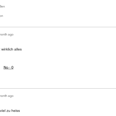
üßen
ion
month ago
wirklich alles
No ·
0
month ago
iel zu heiss