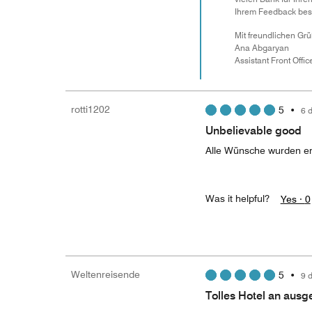
Ihrem Feedback besc
Mit freundlichen Gr
Ana Abgaryan
Assistant Front Offi
rotti1202
5
•
6 
Unbelievable good
Alle Wünsche wurden erf
Was it helpful?
Yes ·
0
Weltenreisende
5
•
9 
Tolles Hotel an ausg