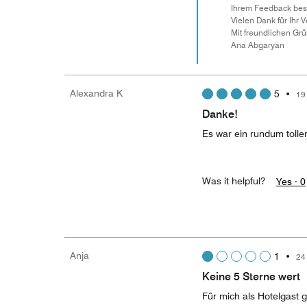
Ihrem Feedback besc
Vielen Dank für Ihr V
Mit freundlichen Gr
Ana Abgaryan
Alexandra K
5
•
19
Danke!
Es war ein rundum toller
Was it helpful?
Yes ·
0
Anja
1
•
24
Keine 5 Sterne wert
Für mich als Hotelgast 