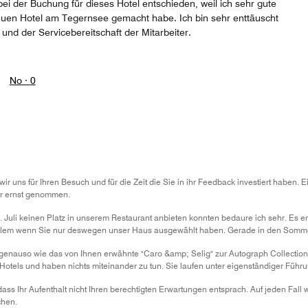
ei der Buchung für dieses Hotel entschieden, weil ich sehr gute
uen Hotel am Tegernsee gemacht habe. Ich bin sehr enttäuscht
nd der Servicebereitschaft der Mitarbeiter.
No ·
0
r uns für Ihren Besuch und für die Zeit die Sie in ihr Feedback investiert haben.
hr ernst genommen.
 Juli keinen Platz in unserem Restaurant anbieten konnten bedaure ich sehr. Es e
llem wenn Sie nur deswegen unser Haus ausgewählt haben. Gerade in den Sommer
genauso wie das von Ihnen erwähnte "Caro &amp; Selig" zur Autograph Collection 
 Hotels und haben nichts miteinander zu tun. Sie laufen unter eigenständiger Füh
ass Ihr Aufenthalt nicht Ihren berechtigten Erwartungen entsprach. Auf jeden Fall 
hen.