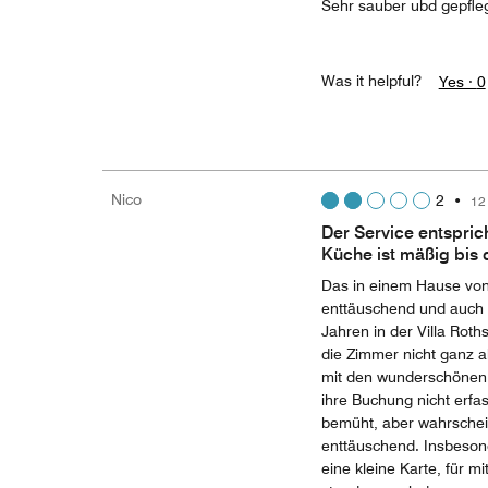
Sehr sauber ubd gepfleg
Was it helpful?
Yes ·
0
Nico
2
•
12
Der Service entspri
Küche ist mäßig bis 
Das in einem Hause von 
enttäuschend und auch 
Jahren in der Villa Roth
die Zimmer nicht ganz 
mit den wunderschönen 
ihre Buchung nicht erfa
bemüht, aber wahrschein
enttäuschend. Insbeson
eine kleine Karte, für 