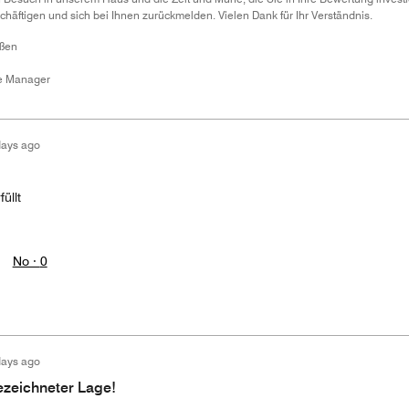
häftigen und sich bei Ihnen zurückmelden. Vielen Dank für Ihr Verständnis.
üßen
ce Manager
days ago
üllt
No ·
0
days ago
ezeichneter Lage!