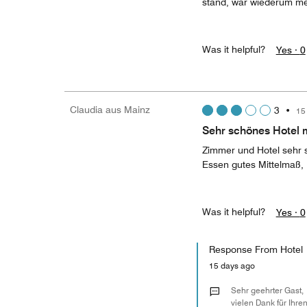
stand, war wiederum meh
Was it helpful?
Yes ·
0
Claudia aus Mainz
3
•
15
Sehr schönes Hotel 
Zimmer und Hotel sehr sc
Essen gutes Mittelmaß,
Was it helpful?
Yes ·
0
Response From Hotel
15 days ago
Sehr geehrter Gast,
vielen Dank für Ihre