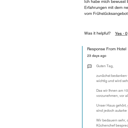
Ich habe mich bewusst b
Erfahrungen mit dem ne
vom Frühstücksangebot u
Was it helpful?
Yes ·
0
Response From Hotel
23 days ago
Guten Tag,
zunächst bedanken wi
wichtig und wird se
Das wir Ihnen am 10.
vorzunehmen, vor a
Unser Haus gehört, 
sind jedoch autarke
Wir bedauern sehr, d
Küchenchef besprec