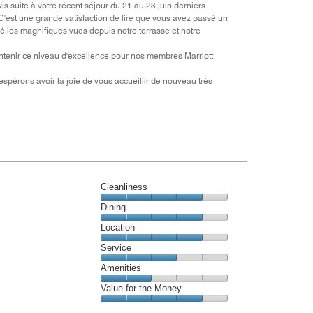
out
is suite à votre récent séjour du 21 au 23 juin derniers.
of
C'est une grande satisfaction de lire que vous avez passé un
5
é les magnifiques vues depuis notre terrasse et notre
intenir ce niveau d'excellence pour nos membres Marriott
espérons avoir la joie de vous accueillir de nouveau très
Cleanliness
Cleanliness,
Dining
4
Dining,
Location
out
4
of
Location,
Service
out
5
4
of
Service,
Amenities
out
5
3
of
Amenities,
Value for the Money
out
5
2
of
Value