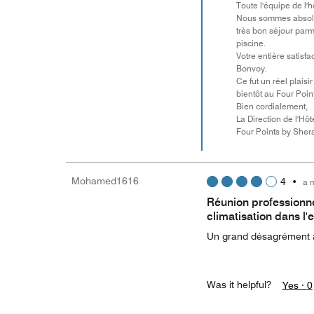
Toute l'équipe de l'h
Nous sommes absolume
très bon séjour parm
piscine.
Votre entière satisf
Bonvoy.
Ce fut un réel plais
bientôt au Four Poin
Bien cordialement,
La Direction de l'Hôt
Four Points by Sher
Mohamed1616
4
•
a 
Réunion professionne
climatisation dans l'
Un grand désagrément à
Was it helpful?
Yes ·
0