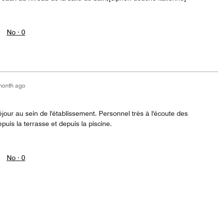
No ·
0
month ago
éjour au sein de l'établissement. Personnel très à l'écoute des
epuis la terrasse et depuis la piscine.
No ·
0