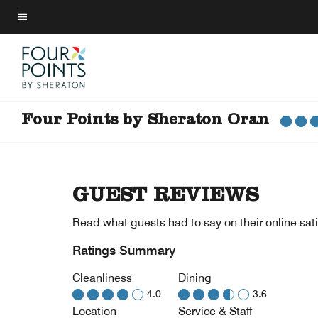
Skip
to
Menu text
main
content
Four Points by Sheraton Oran
GUEST REVIEWS
Read what guests had to say on their online sati
Ratings Summary
Cleanliness
Dining
4.0
3.6
Location
Service & Staff