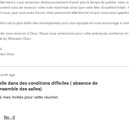
ôtel tient à vous remercier chaleureusement d'avoir pris le temps de publier votre av
nt ravis de recevoir votre note maximale ainsi que votre titre «Excellent hôtel». 
i nous, que vous avez trouvé notre personnel attentionné et que vous avez appréci
action est la plus belle des récompenses pour nos équipes et nous encourage à ma
ir de vous recevoir à Oran. Nous vous remercions pour votre précieuse confiance et 
ts by Sheraton Oran.
el
aton Oran
month ago
lle dans des conditions difficiles ( absence de
ensemble des salles)
 mes invités pour cette réunion
No ·
0