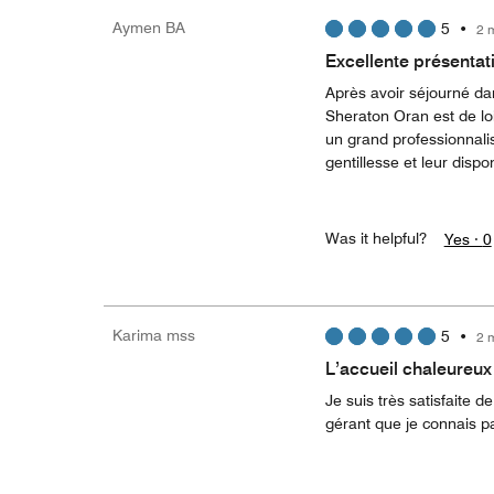
Aymen BA
5
•
2 
Excellente présentat
Après avoir séjourné dan
Sheraton Oran est de loi
un grand professionnalis
gentillesse et leur disp
Was it helpful?
Yes ·
0
Karima mss
5
•
2 
L’accueil chaleureux 
Je suis très satisfaite d
gérant que je connais pas