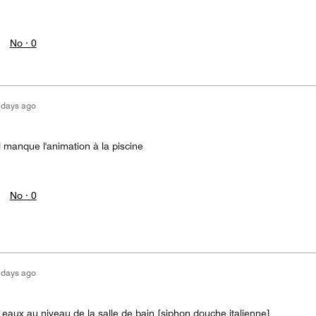
No ·
0
 days ago
l manque l'animation à la piscine
No ·
0
 days ago
s eaux au niveau de la salle de bain,[siphon douche italienne]