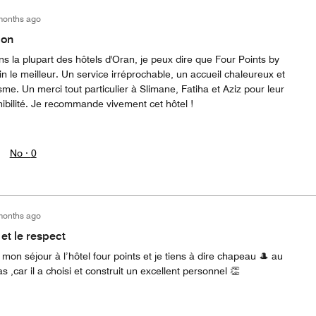
months ago
ion
s la plupart des hôtels d'Oran, je peux dire que Four Points by
n le meilleur. Un service irréprochable, un accueil chaleureux et
me. Un merci tout particulier à Slimane, Fatiha et Aziz pour leur
onibilité. Je recommande vivement cet hôtel !
No ·
0
months ago
et le respect
e mon séjour à l’hôtel four points et je tiens à dire chapeau 🎩 au
 ,car il a choisi et construit un excellent personnel 👏