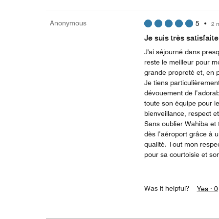
Anonymous
5
•
2 
Je suis très satisfait
J'ai séjourné dans presq
reste le meilleur pour m
grande propreté et, en p
Je tiens particulièrement
dévouement de l’adorable
toute son équipe pour l
bienveillance, respect et 
Sans oublier Wahiba et 
dès l’aéroport grâce à u
qualité. Tout mon respec
pour sa courtoisie et so
Was it helpful?
Yes ·
0