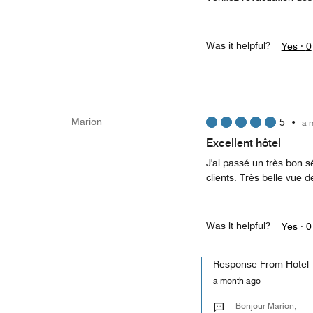
Was it helpful?
Yes ·
0
Marion
5
•
a 
Excellent hôtel
J'ai passé un très bon s
clients. Très belle vue d
Was it helpful?
Yes ·
0
Response From Hotel
a month ago
Bonjour Marion,