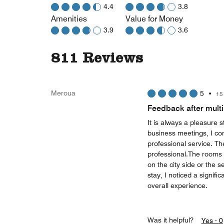
4.4
3.8
Amenities
Value for Money
3.9
3.6
811 Reviews
Meroua
5
•
15
Feedback after multi
It is always a pleasure 
business meetings, I cons
professional service. The
professional.The rooms a
on the city side or the
stay, I noticed a signif
overall experience.
Was it helpful?
Yes ·
0