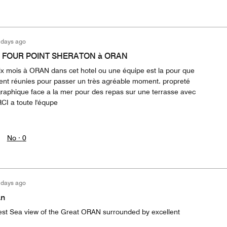
 days ago
 au FOUR POINT SHERATON à ORAN
six mois à ORAN dans cet hotel ou une équipe est la pour que
oient réunies pour passer un très agréable moment. propreté
ographique face a la mer pour des repas sur une terrasse avec
CI a toute l'équpe
No ·
0
 days ago
an
est Sea view of the Great ORAN surrounded by excellent