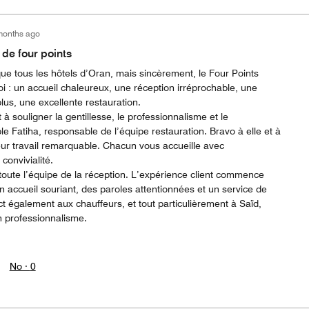
months ago
e de four points
ue tous les hôtels d’Oran, mais sincèrement, le Four Points
oi : un accueil chaleureux, une réception irréprochable, une
lus, une excellente restauration.
 à souligner la gentillesse, le professionnalisme et le
 Fatiha, responsable de l’équipe restauration. Bravo à elle et à
eur travail remarquable. Chacun vous accueille avec
convivialité.
toute l’équipe de la réception. L’expérience client commence
n accueil souriant, des paroles attentionnées et un service de
t également aux chauffeurs, et tout particulièrement à Saïd,
n professionnalisme.
No ·
0