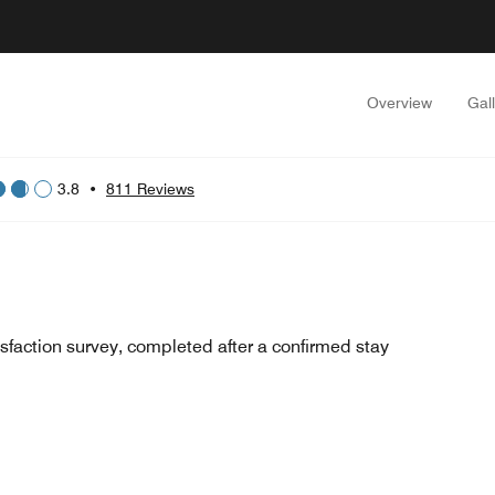
Overview
Gal
3.8
•
811 Reviews
sfaction survey, completed after a confirmed stay