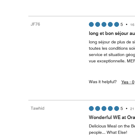
JF76
5
•
16
long et bon séjour
long séjour de plus de 
toutes les conditions s
service et situation gé
vue exceptionnelle. MER
Was it helpful?
Yes ·
0
Tawhid
5
•
21
Wonderful WE at Or
Delicious Meal on the B
people... What Else!