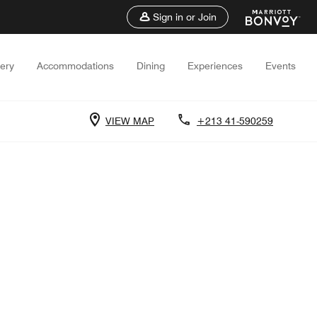
Sign in or Join
lery
Accommodations
Dining
Experiences
Events
VIEW MAP
+213 41-590259