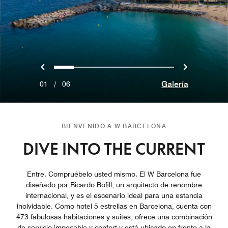
Anterior
Siguien
0
1
2
3
4
5
Galería
01
/
06
BIENVENIDO A W BARCELONA
DIVE INTO THE CURRENT
Entre. Compruébelo usted mismo. El W Barcelona fue
diseñado por Ricardo Bofill, un arquitecto de renombre
internacional, y es el escenario ideal para una estancia
inolvidable. Como hotel 5 estrellas en Barcelona, cuenta con
473 fabulosas habitaciones y suites, ofrece una combinación
de servicio impecable y confort y está ubicado en frente a la