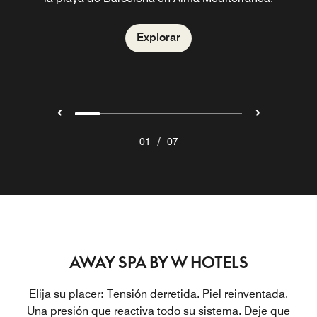
Explorar
sensoriales.
Explorar
Explorar
Explorar
Explorar
Explorar
Explorar
/
01
07
AWAY SPA BY W HOTELS
Elija su placer: Tensión derretida. Piel reinventada.
Una presión que reactiva todo su sistema. Deje que