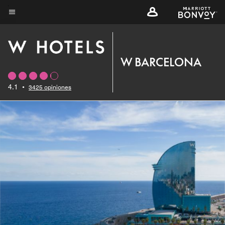
Skip
to
Texto del menú
main
content
W BARCELONA
4.1
•
3425 opiniones