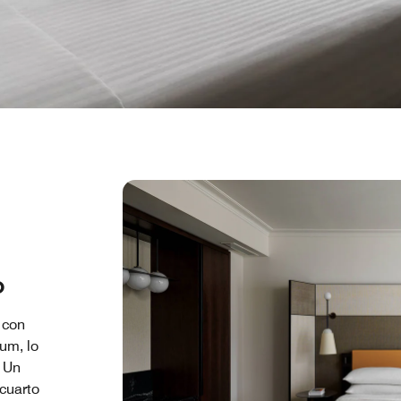
o
 con
um, lo
 Un
cuarto