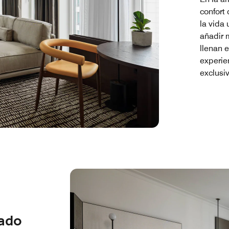
confort
la vida
añadir 
llenan 
experie
exclusi
sado