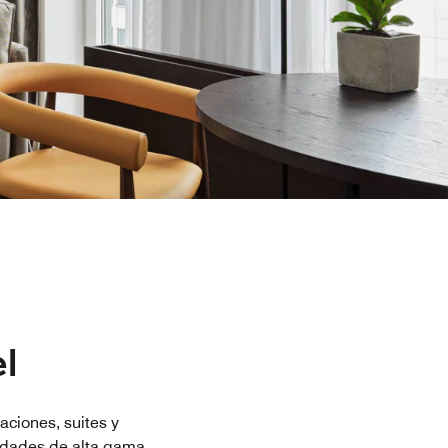
l
aciones, suites y
idades de alta gama