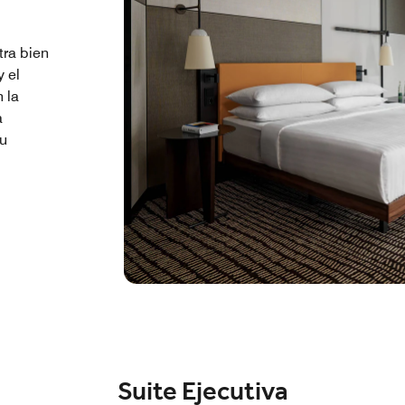
tra bien
y el
 la
a
tu
Suite Ejecutiva