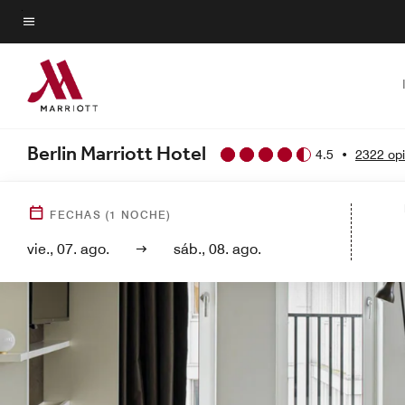
Skip
to
Texto del menú
main
content
Berlin Marriott Hotel
4.5
•
2322 op
FECHAS
(
1
NOCHE)
vie., 07. ago.
sáb., 08. ago.