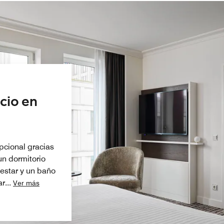
cio en
a
epcional gracias
un dormitorio
 estar y un baño
ar
...
Ver más