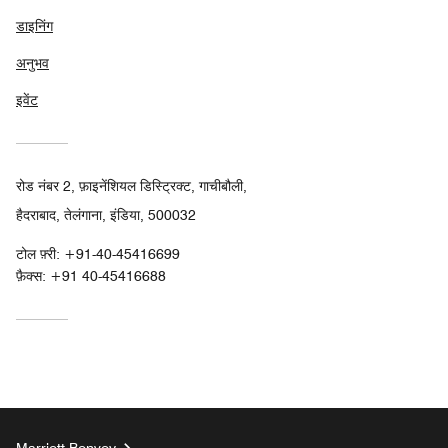
डाइनिंग
अनुभव
इवेंट
रोड नंबर 2, फ़ाइनेंशियल डिस्ट्रिक्ट, गाचीबौली,
हैदराबाद, तेलंगाना, इंडिया, 500032
टोल फ़्री:
+91-40-45416699
फ़ैक्स:
+91 40-45416688