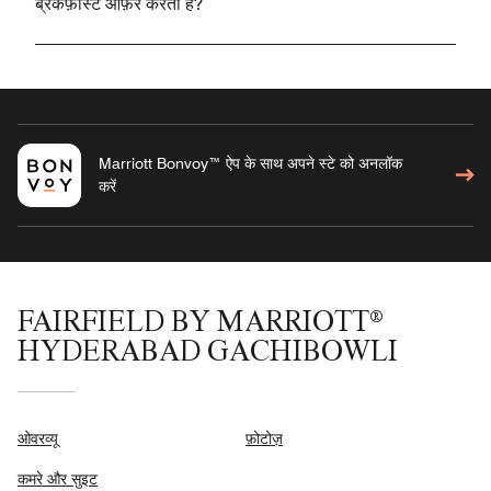
ब्रेकफ़ास्ट ऑफ़र करता है?
Marriott Bonvoy™ ऐप के साथ अपने स्टे को अनलॉक
करें
FAIRFIELD BY MARRIOTT®
HYDERABAD GACHIBOWLI
ओवरव्यू
फ़ोटोज़
कमरे और सुइट