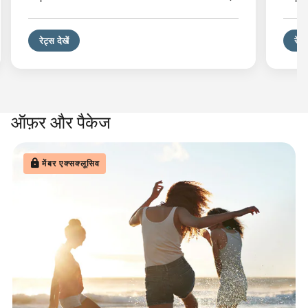
रेट्स देखें
रेट्स
ऑफ़र और पैकेज
मेंबर एक्सक्लूसिव