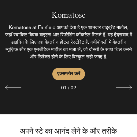
Komatose
Jonathan's Kitchen
Komatose at Fairfield आपको देता है एक शानदार वाइब्रेंट माहौल,
गचीबोवली, हैदराबाद के रेस्टोरेंट्स में अपनी एक अलग पहचान रखने वाला
जहाँ स्वादिष्ट क्विक बाइट्स और रिफ़्रेशिंग कॉकटेल मिलते हैं. यह हैदराबाद में
Jonathan’s Kitchen आपको एक शानदार मल्टी-कुज़ीन मेनू और अपना
डाइनिंग के लिए एक बेहतरीन होटल रेस्टोरेंट है. गचीबोवली में बेहतरीन
मशहूर संडे ब्रंच पेश करता है. एक बेहद आरामदायक और शांत माहौल में
म्यूज़िक और एक एनर्जेटिक माहौल का मज़ा लें, जो दोस्तों के साथ चिल करने
अपनी फ़ैमिली और फ़्रेंड्स के साथ इन लाजवाब स्वादों का पूरा लुत्फ़ उठाएँ.
और रिलैक्स होने के लिए बिल्कुल सही जगह है.
एक्सप्लोर करें
एक्सप्लोर करें
01
/
02
अपने स्टे का आनंद लेने के और तरीके