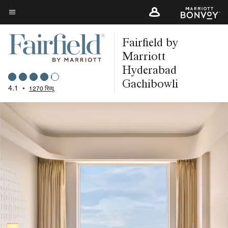
Skip
to
मेन्यू टेक्स्ट
main
Fairfield by
content
Marriott
Hyderabad
Gachibowli
4.1
•
1270 रिव्यू