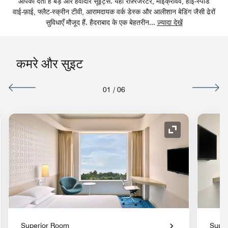
आपको देता है बड़े और हवादार सूइट्स. यहाँ रेफ़्रिजरेटर, माइक्रोवेव, हाई-स्पीड
वाई-फ़ाई, फ्लैट-स्क्रीन टीवी, आरामदायक वर्क डेस्क और आलीशान बेडिंग जैसी ढेरों
सुविधाएँ मौजूद हैं. हैदराबाद के एक बेहतरीन
...
ज़्यादा देखें
कमरे और सुइट
01
/
06
 का विस्तार करें
आइकॉन का विस्तार 
Superior Room
Supe