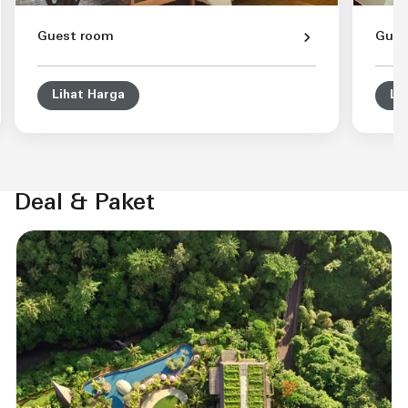
Guest room
Gues
Lihat Harga
Li
Deal & Paket