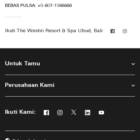
BEBAS PULSA:
+0-807-1088888
Facebook
Inst
Ikuti
The Westin Resort & Spa Ubud, Bali
Untuk Tamu
Perusahaan Kami
Ikuti Kami:
Facebook
Instagram
Twitter
Linkedin
Youtube
Membuka jendela baru
Membuka jendela baru
Membuka jendela baru
Membuka jendela bar
Membuka jendel