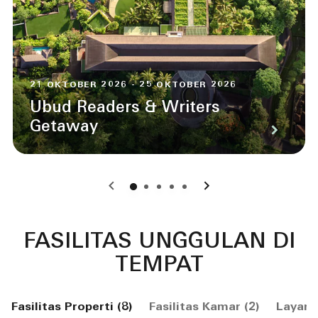
21 OKTOBER 2026 - 25 OKTOBER 2026
Ubud Readers & Writers
Getaway
0
1
2
3
4
FASILITAS UNGGULAN DI
TEMPAT
Fasilitas Properti (8)
Fasilitas Kamar (2)
Layana