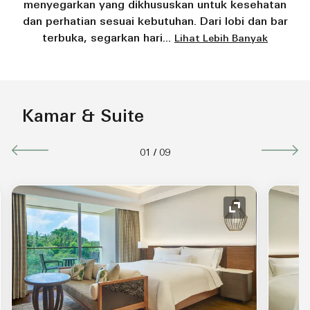
menyegarkan yang dikhususkan untuk kesehatan
dan perhatian sesuai kebutuhan. Dari lobi dan bar
terbuka, segarkan hari
...
Lihat Lebih Banyak
Kamar & Suite
01
/
09
uas Ikon
Perluas Ikon