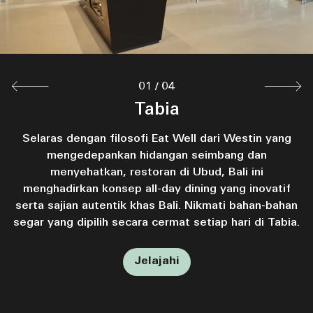
Jelajahi
01
/
04
Lobby Bar
Tall Trees
Tabia
Nikmati koktail racikan dan hidangan ringan di Lobby
Tall Trees Restaurant berpusat pada oven berbahan
Selaras dengan filosofi Eat Well dari Westin yang
bakar kayu dengan konsep bersantap alfresco yang
Bar, destinasi koktail kami di Ubud. Bersantai di
mengedepankan hidangan seimbang dan
menghadap ke hutan hijau Bali. Restoran Mediterania
dekat jendela dengan pemandangan infinity pool
menyehatkan, restoran di Ubud, Bali ini
kami di Ubud menyajikan hidangan yang dipersiapkan
menghadirkan konsep all-day dining yang inovatif
yang memukau dan lanskap sekitarnya.
serta sajian autentik khas Bali. Nikmati bahan-bahan
dengan cermat menggunakan bahan lokal dan
segar yang dipilih secara cermat setiap hari di Tabia.
berkelanjutan.
Jelajahi
Jelajahi
Jelajahi