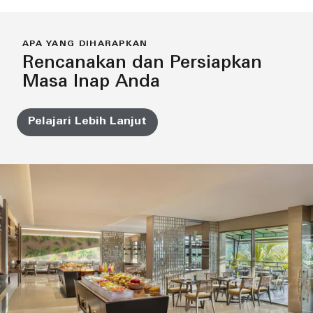
APA YANG DIHARAPKAN
Rencanakan dan Persiapkan
Masa Inap Anda
Pelajari Lebih Lanjut
Pool Bar
Berlokasi di sisi infinity pool dekat Tall Trees, Pool
Bar menyajikan minuman menyegarkan dan hidangan
ringan dengan pemandangan langsung ke rimbun
hutan Ubud.