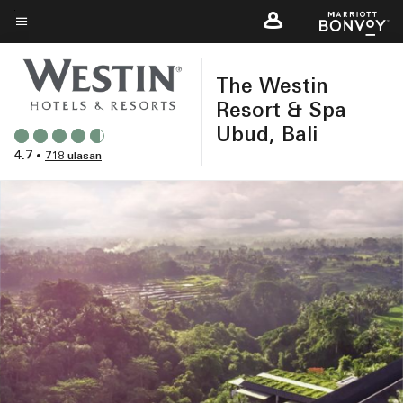
Skip
to
Teks menu
main
The Westin
content
Resort & Spa
Ubud, Bali
4.7
•
718 ulasan