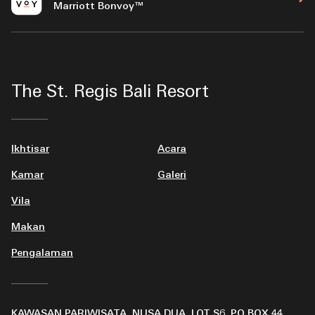
Marriott Bonvoy™
The St. Regis Bali Resort
Ikhtisar
Acara
Kamar
Galeri
Vila
Makan
Pengalaman
KAWASAN PARIWISATA, NUSA DUA, LOT S6, PO BOX 44,