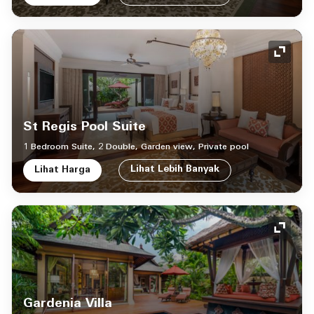
Perlua
St Regis Pool Suite
1 Bedroom Suite, 2 Double, Garden view, Private pool
Lihat Lebih Banyak
Lihat Harga
Perlua
Gardenia Villa