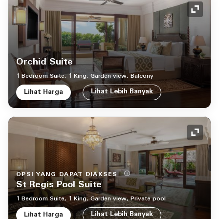
Perlua
Orchid Suite
1 Bedroom Suite, 1 King, Garden view, Balcony
Lihat Lebih Banyak
Lihat Harga
Perlua
OPSI YANG DAPAT DIAKSES
St Regis Pool Suite
1 Bedroom Suite, 1 King, Garden view, Private pool
Lihat Lebih Banyak
Lihat Harga