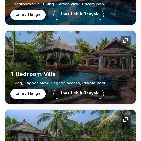
1 Bedroom Villa, 1 King, Garden view, Private pool
Lihat Lebih Banyak
Lihat Harga
Perlua
1 Bedroom Villa
1 King, Lagoon view, Lagoon access, Private pool
Lihat Lebih Banyak
Lihat Harga
Perlua