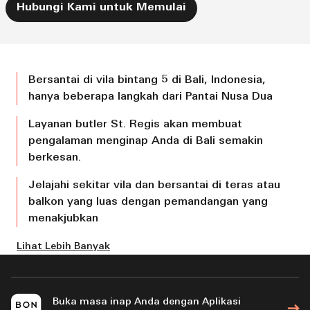
Hubungi Kami untuk Memulai
Bersantai di vila bintang 5 di Bali, Indonesia,
hanya beberapa langkah dari Pantai Nusa Dua
Layanan butler St. Regis akan membuat
pengalaman menginap Anda di Bali semakin
berkesan.
Jelajahi sekitar vila dan bersantai di teras atau
balkon yang luas dengan pemandangan yang
menakjubkan
Lihat Lebih Banyak
Buka masa inap Anda dengan Aplikasi