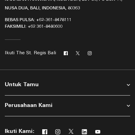
NUSA DUA, BALI, INDONESIA, 80363
BEBAS PULSA:
+62-361-8478111
FAKSIMILI:
+62 361-8480600
Facebook
Twitter
Instagram
Ikuti
The St. Regis Bali
Untuk Tamu
Perusahaan Kami
Ikuti Kami:
Facebook
Instagram
Twitter
Linkedin
Youtube