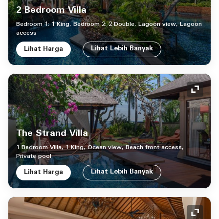
2 Bedroom Villa
Bedroom 1: 1 King, Bedroom 2: 2 Double, Lagoon view, Lagoon
access
Lihat Lebih Banyak
Lihat Harga
Perlua
The Strand Villa
1 Bedroom Villa, 1 King, Ocean view, Beach front access,
Private pool
Lihat Lebih Banyak
Lihat Harga
Perlua