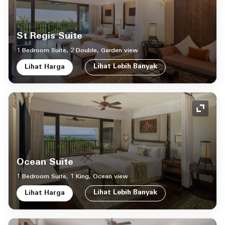
St Regis Suite
1 Bedroom Suite, 2 Double, Garden view
Lihat Lebih Banyak
Lihat Harga
Perlua
Ocean Suite
1 Bedroom Suite, 1 King, Ocean view
Lihat Lebih Banyak
Lihat Harga