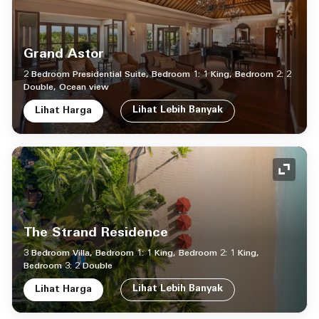
Grand Astor
2 Bedroom Presidential Suite, Bedroom 1: 1 King, Bedroom 2: 2
Double, Ocean view
Lihat Lebih Banyak
Lihat Harga
Perlua
The Strand Residence
3 Bedroom Villa, Bedroom 1: 1 King, Bedroom 2: 1 King,
Bedroom 3: 2 Double
Lihat Lebih Banyak
Lihat Harga