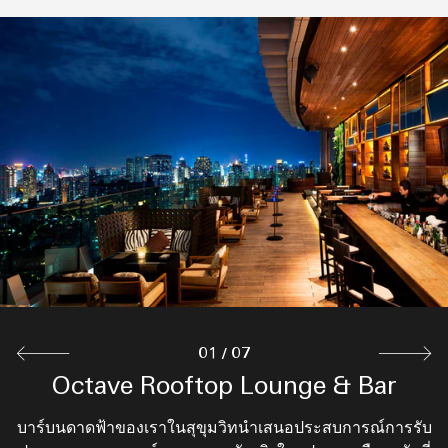
แอททิค บาย อ็อคเทฟ
บาร์ลับที่สูงที่สุดในกรุงเทพฯ
สำรวจ
01
/
07
Chocolate Cake Company (CCCo.)
Octave Rooftop Lounge & Bar
The District Grill Room & Bar
Azure Pool Lounge & Bar
Lobby Lounge
57th Street
The District Grill Room & Bar นำเสนอรสชาติสุดคลาสสิก
บาร์บนดาดฟ้าของเราในสุขุมวิทนำเสนอประสบการณ์การรับ
สัมผัสวัฒนธรรมด้านอาหารอันขึ้นชื่อระดับโลกของกรุงเทพฯ
Azure Pool Lounge & Bar ให้บริการเครื่องดื่มและค็อกเทล
ล็อบบี้เลานจ์ตั้งอยู่ใจกลางโรงแรม ออกแบบให้เหมาะสำหรับ
CCCo มีชื่อเสียงเรื่องขนมที่น่ารับประทานหลากหลาย