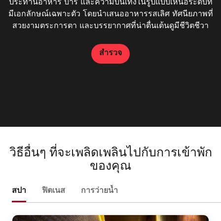
ประทานอาหาร บาร์ และความบันเทิงในรูปแบบเหนือระดับที่
ในสไตล์ร่วมสมัย เพื่อให้แขกได้ลิ้มลองสเต๊กและอาหารทะเล
หลากหลายชนิด พร้อมเสิร์ฟครื่องดื่มเย็นชื่นใจริมสระว่ายน้ำ
ประเภทที่มีรสชาติแสนอร่อย ขนมแต่ละชิ้นรังสรรค์ขึ้นด้วย
ได้ที่ 57th Street ห้องอาหารของโรงแรมแห่งนี้ในย่าน
ทั้งการทำงานและการพักผ่อน แวะมาประชุมธุรกิจแบบ
มีเอกลักษณ์เฉพาะตัว โดยนำเสนออาหารรสเลิศ ทัศนียภาพที่
บนดาดฟ้า อิ่มอร่อยกับอาหารหลากหลายเมนู ทั้งอาหารเรียก
รวดเร็ว หรือรับประทานอาหารว่างแสนอร่อยในขณะที่ตรวจ
มืออย่างประณีตโดยทีมเชฟขนมอบผู้ชำนาญของเรา รับรอง
คุณภาพดี ร้านอาหารประเภทย่างที่ได้รับรางวัลแห่งนี้ตั้งอยู่
สุขุมวิท กรุงเทพฯ มีเมนูอาหารรสเลิศที่ได้รับแรงบันดาลใจ
น้ำย่อย สลัด และพิซซ่า ได้ที่บาร์ริมสระว่ายน้ำของโรงแรม
สวยงามตระการตา และบรรยากาศที่น่าตื่นเต้นดูมีชีวิตชีวา
จากสูตรอาหารไทยดั้งเดิม แวะมาหาเราเพื่อรับประทาน
ในย่านสุขุมวิท กรุงเทพฯ โดยเป็นร้านที่ผสมผสานความ
ว่าทุกคำจะเป็นประสบการณ์ที่น่าประทับใจ ตั้งแต่เค้ก
สอบอีเมลของคุณ
สะดวกสบาย บริการที่เป็นเลิศ และไฟน์ไดนิ่งที่แปลกใหม่เข้า
เราในย่านสุขุมวิท กรุงเทพฯ พร้อมวิวเมืองที่สวยงาม
ช็อกโกแลตรสชาติเข้มข้น ไปจนถึงขนมอบรสละมุน
อาหารเช้า อาหารกลางวัน หรืออาหารเย็น
ไว้ด้วยกัน
สำรวจ
สำรวจ
สำรวจ
สำรวจ
สำรวจ
สำรวจ
วิธีอื่นๆ ที่จะเพลิดเพลินไปกับการเข้าพัก
ของคุณ
สปา
ฟิตเนส
การว่ายน้ำ