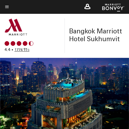
Skip
to
ข้อความเมนู
main
content
Bangkok Marriott
Hotel Sukhumvit
4.4
•
1774 รีวิว