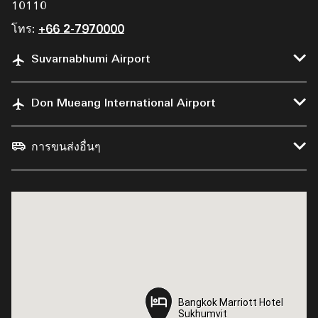
10110
โทร:
+66 2-7970000
Suvarnabhumi Airport
Don Mueang International Airport
การขนส่งอื่นๆ
Bangkok Marriott Hotel
Bangkok Marriott Hotel
Sukhumvit
Sukhumvit