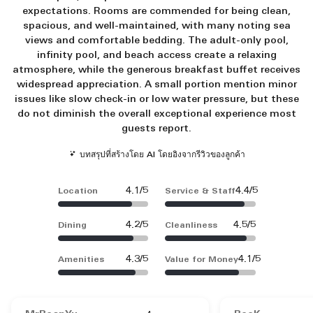
expectations. Rooms are commended for being clean,
spacious, and well-maintained, with many noting sea
views and comfortable bedding. The adult-only pool,
infinity pool, and beach access create a relaxing
atmosphere, while the generous breakfast buffet receives
widespread appreciation. A small portion mention minor
issues like slow check-in or low water pressure, but these
do not diminish the overall exceptional experience most
guests report.
บทสรุปที่สร้างโดย AI โดยอิงจากรีวิวของลูกค้า
4.1/5
4.4/5
Location
Service & Staff
4.2/5
4.5/5
Dining
Cleanliness
4.3/5
4.1/5
Amenities
Value for Money