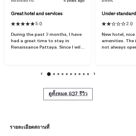
MrBeanYu
BeeK
4 years ago
Great hotel and services
Under standard 
5.0
2.0
During the past 2 months, I have
New hotel, nic
had a great time to stay in
amenities. The 
Renaissance Pattaya. Since I will
not always open
have my trip returning to China
with no staff a
on 5/31, herein I would like to
you. Staffs (not all but most)
express my grateful feelings and
were nice but s
appreciation to the housekeeping
in handling cus
team and dinning service team.
request. Not ma
ก่อนหน้า
ถัดไป
Ong from housekeeping team
available to ent
really impressed me of his super
except for the 
ดูทั้งหมด
ดูทั้งหมด
837
รีวิว
powers, the room stuff are
little boring st
arranged super organized. The
time. The locat
cleaning from him is always at
from central Pa
high level of sanity. Kudos to him!
this far from th
Fur, Nat, Por, Aoy, Sor, Champ,
expected variety 
รายละเอียดสถานที่
Hamza from 609 kitchen also did
keep the whole 