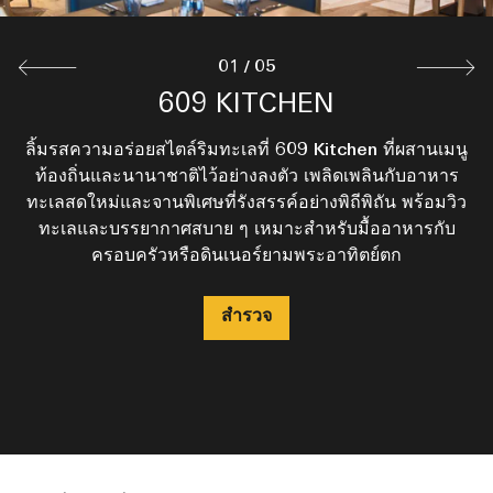
01
/
05
PEBBLES BAR AND GRILL
609 KITCHEN
POOL BAR
THE DELI
R BAR
จิบค็อกเทลรังสรรค์และเครื่องดื่มสดชื่นริมสระน้ำ พร้อมของ
ลิ้มรสความอร่อยสไตล์ริมทะเลที่ 609 Kitchen ที่ผสานเมนู
R Bar มอบบรรยากาศมีสไตล์พร้อมวิวทะเลและดีไซน์ร่วม
ตั้งอยู่ริมชายหาดของเรเนซองส์ พัทยา รีสอร์ท แอนด์ สปา
The Deli ให้บริการขนมอบสดใหม่ แซนด์วิชกูร์เมต์ และ
ว่างเบา ๆ ที่เติมเต็มความอร่อยได้อย่างลงตัว ด้วยวิวเปิดโล่ง
สมัย เพลิดเพลินกับค็อกเทล ไวน์ชั้นดี และเครื่องดื่มพรีเมียม
ห้องอาหาร Pebbles Bar & Grill โดดเด่นด้วยวิวทะเลแบบ
ท้องถิ่นและนานาชาติไว้อย่างลงตัว เพลิดเพลินกับอาหาร
กาแฟที่รังสรรค์โดยบาริสต้า ในบรรยากาศสบาย ๆ เป็น
เปิดกว้าง เสิร์ฟเมนูย่างไฟและค็อกเทลรังสรรค์อย่างพิถีพิถัน
กันเอง เหมาะสำหรับเช้าแบบชิล ๆ นัดพบจิบกาแฟ หรือของ
ทะเลสดใหม่และจานพิเศษที่รังสรรค์อย่างพิถีพิถัน พร้อมวิว
และบรรยากาศชวนผ่อนคลาย ที่นี่คือมุมพักผ่อนที่เหมาะ
ในบรรยากาศผ่อนคลายแต่ยังคงความหรู เหมาะสำหรับ
สำหรับคลายร้อน เอนกายสบาย ๆ และดื่มด่ำกับช่วงเวลาแห่ง
ว่างเบา ๆ ระหว่างวันริมทะเล — ความสุขเรียบง่ายที่ตั้งใจทำ
เหมาะสำหรับมื้อกลางวันสบาย ๆ เครื่องดื่มยามพระอาทิตย์
พบปะสังสรรค์ ฉลองโอกาสพิเศษ หรือดื่มด่ำค่ำคืนอย่างมี
ทะเลและบรรยากาศสบาย ๆ เหมาะสำหรับมื้ออาหารกับ
ตก หรือค่ำคืนแห่งการแบ่งปันอาหารและช่วงเวลาดี ๆ ริม
ครอบครัวหรือดินเนอร์ยามพระอาทิตย์ตก
เพื่อให้คุณได้ลิ้มลองอย่างเต็มที่
ความสุข
สไตล์
ทะเล
สำรวจ
สำรวจ
สำรวจ
สำรวจ
สำรวจ