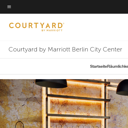
Skip
Skip
to
to
Menütext
main
main
content
content
Courtyard by Marriott Berlin City Center
Startseite
Räumlichke