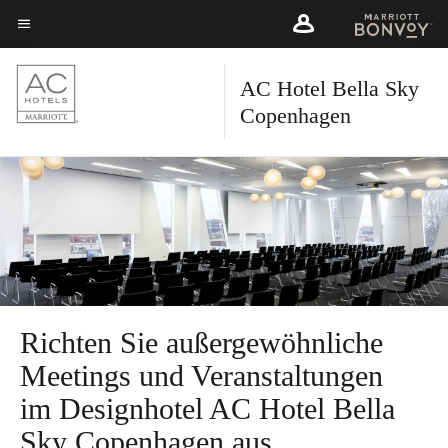
Skip
Skip
to
to
Menütext
main
main
content
AC Hotel Bella Sky
content
Copenhagen
Richten Sie außergewöhnliche
Meetings und Veranstaltungen
im Designhotel AC Hotel Bella
Sky Copenhagen aus.