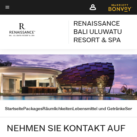
Skip
Skip
to
to
Menütext
main
main
RENAISSANCE
content
content
BALI ULUWATU
RESORT & SPA
Startseite
Packages
Räumlichkeiten
Lebensmittel und Getränke
Servi
NEHMEN SIE KONTAKT AUF