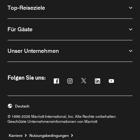
Top-Reiseziele
Für Gäste
Unser Unternehmen
Folgen Sie uns:
Facebook
Instagram
Twitter
Linkedin
Youtube
Opens a new window
Opens a new window
Opens a new window
Opens a new win
Opens a ne
Deutsch
© 1996-2026 Marriott International, Inc. Alle Rechte vorbehalten.
Geschützte Unternehmensinformationen von Marriott
Opens a new window
Karriere
Nutzungsbedingungen