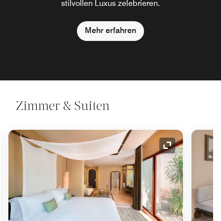
stilvollen Luxus zelebrieren.
Mehr erfahren
Zimmer & Suiten
ol "Ausklappen"
Symbol "Auskl