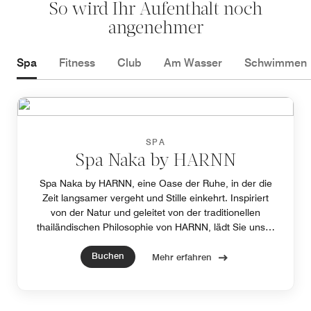
So wird Ihr Aufenthalt noch
angenehmer
Spa
Fitness
Club
Am Wasser
Schwimmen
SPA
Spa Naka by HARNN
Spa Naka by HARNN, eine Oase der Ruhe, in der die
Zeit langsamer vergeht und Stille einkehrt. Inspiriert
von der Natur und geleitet von der traditionellen
thailändischen Philosophie von HARNN, lädt Sie unser
Luxus-Spa ein, neue Kraft, Balance und inneres
Buchen
Wohlbefinden zu tanken.
Mehr erfahren