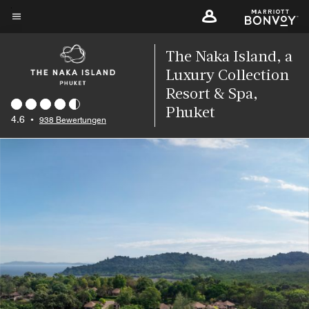
Skip
to
Menütext
main
The Naka Island, a
content
Luxury Collection
Resort & Spa,
Phuket
4.6
•
938 Bewertungen