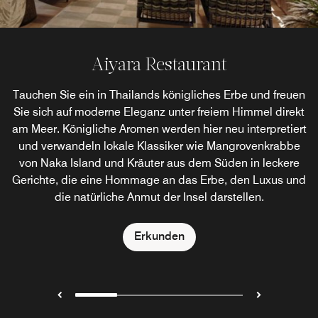
Rum Chapel Restaurant
Veranda Restaurant
Aiyara Restaurant
Zbar
Tauchen Sie ein in Thailands königliches Erbe und freuen
Dieses luxuriöse Restaurant am Strand von Phuket nutzt
Lassen Sie sich in der Zbar vom entspannten Inselleben
Unser mediterranes Strandrestaurant in Phuket verfügt
Sie sich auf moderne Eleganz unter freiem Himmel direkt
über eine schicke Poolbar, in der die lebendigen Aromen
als Inspiration die Harmonie von Land und Meer und
verzaubern: Diese Strandbar auf Phuket bietet
am Meer. Königliche Aromen werden hier neu interpretiert
bietet internationale Küche, natürliches Dekor, einen
der mediterranen Küchen aufeinandertreffen.
Tagesbetten mit Blick auf die spektakuläre
wunderschönen Blick auf den Sonnenuntergang und eine
Andamanensee. Bewundern Sie den Sonnenuntergang
und verwandeln lokale Klassiker wie Mangrovenkrabbe
von Naka Island und Kräuter aus dem Süden in leckere
bei einem leckeren Cocktail oder einem Saft aus
gefühlvolle Verbindung zur Natur.
Erkunden
Gerichte, die eine Hommage an das Erbe, den Luxus und
heimischen Früchten und Kräutern und genießen Sie
die natürliche Anmut der Insel darstellen.
dazu exklusive asiatische Tapas.
Erkunden
Erkunden
Erkunden