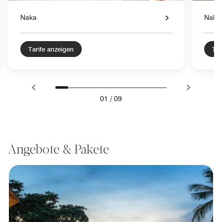
Naka
Naka
Tarife anzeigen
Tar
01
/
09
Angebote & Pakete