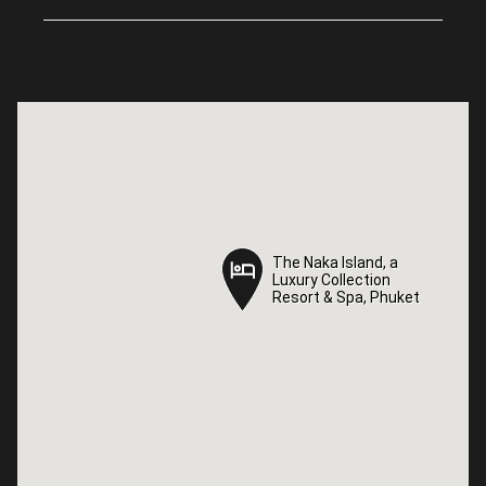
The Naka Island, a
The Naka Island, a
Luxury Collection
Luxury Collection
Resort & Spa, Phuket
Resort & Spa, Phuket