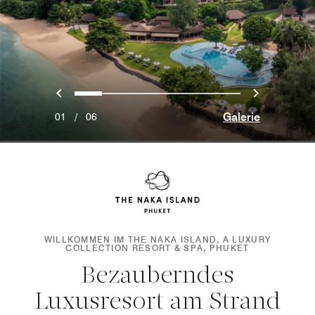
Vorherige
Weiter
0
1
2
3
4
5
Galerie
01
/
06
WILLKOMMEN IM THE NAKA ISLAND, A LUXURY
COLLECTION RESORT & SPA, PHUKET
Bezauberndes
Luxusresort am Strand