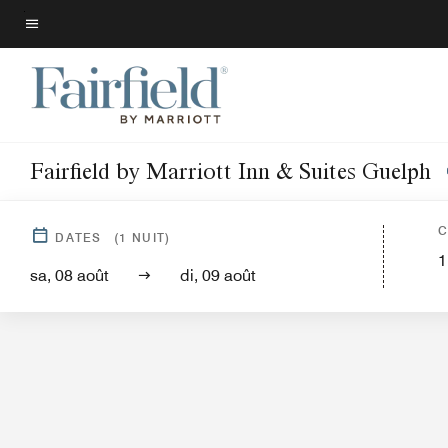
Skip
to
Texte du menu
main
content
Fairfield by Marriott Inn & Suites Guelph
Aperçu général de l
C
DATES
(
1
NUIT)
1
sa, 08 août
di, 09 août