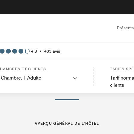
Présenta
4.3
•
483 avis
’hôtel
Chambres
Suites
Caractéristiques
Restauration
Sports et loisirs
Évèn
HAMBRES ET CLIENTS
TARIFS SP
Chambre,
1
Adulte
Tarif norma
clients
PHOTOS ET VIDÉOS
APERÇU GÉNÉRAL DE L’HÔTEL