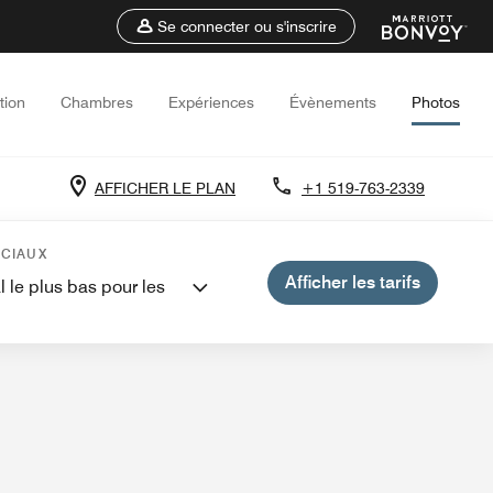
Se connecter ou s'inscrire
tion
Chambres
Expériences
Évènements
Photos
AFFICHER LE PLAN
+1 519-763-2339
ements et réunions
ÉCIAUX
Afficher les tarifs
l le plus bas pour les