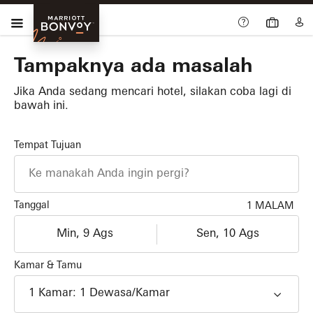
Skip Main Navigation
Tidak bisa
Marriott
Bonvoy
Tampaknya ada masalah
Jika Anda sedang mencari hotel, silakan coba lagi di
bawah ini.
Tempat Tujuan
Tanggal
1 MALAM
Check-in
Check-out
dd/MM/yy
dd/MM/yy
Kamar & Tamu
1
Kamar
:
1
Dewasa
/Kamar