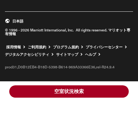
日本語
© 1996 - 2026 Marriott International, Inc. All rights reserved. マリオット専
有情報
新しいウィンドウで開く
採用情報
ご利用規約
プログラム規約
プライバシーセンター
デジタルアクセシビリティ
サイトマップ
ヘルプ
prod31,D0B12EB4-B18D-5398-B614-969A33366E36,rel-R24.9.4
空室状況検索