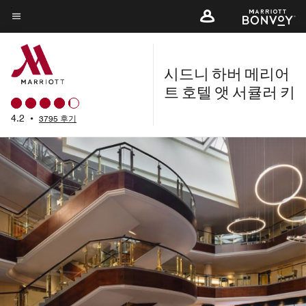
Skip
to
메뉴 텍스트
main
content
시드니 하버 메리어
트 호텔 앳 서큘러 키
4.2
•
3795 후기