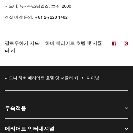
시드니, 뉴사우스웨일스, 호주, 2000
객실 예약 문의: +61 2-7226 1482
페이스
인
팔로우하기
시드니 하버 메리어트 호텔 앳 서큘
러 키
시드니 하버 메리어트 호텔 앳 서큘러 키
다이닝
투숙객용
메리어트 인터내셔널