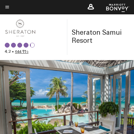
Skip
to
ข้อความเมนู
main
content
Sheraton Samui
Resort
4.2
•
644 รีวิว