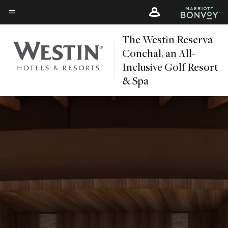
Skip
Skip
to
to
Texto del menú
main
main
The Westin Reserva
content
content
Conchal, an All-
Inclusive Golf Resort
& Spa