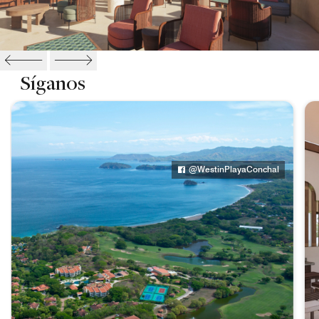
Síganos
@WestinPlayaConchal