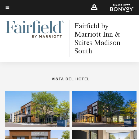
Skip
to
Texto del menú
main
iones
Suites
Características
Restaurantes
Gimnasio y entretenimiento
Fairfield by
Flecha izquierda
Fle
content
Marriott Inn &
Suites Madison
FOTOS Y VÍDEOS
South
VISTA DEL HOTEL