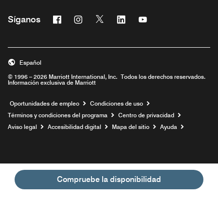
Facebook
Instagram
Twitter
Linkedin
Youtube
Síganos
Abre una ventana nueva
Abre una ventana nueva
Abre una ventana nueva
Abre una ventana nueva
Abre una ventana nu
Español
© 1996 – 2026 Marriott International, Inc. Todos los derechos reservados.
Información exclusiva de Marriott
Abre una ventana nueva
Oportunidades de empleo
Condiciones de uso
Términos y condiciones del programa
Centro de privacidad
Aviso legal
Accesibilidad digital
Mapa del sitio
Ayuda
Compruebe la disponibilidad