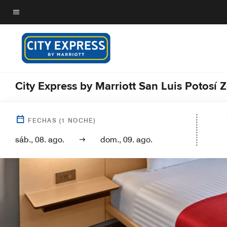
Skip
to
Texto del menú
main
content
City Express by Marriott San Luis Potosí 
FECHAS
(
1
NOCHE)
sáb., 08. ago.
dom., 09. ago.