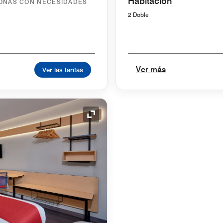
Habitación
SONAS CON NECESIDADES
2 Doble
Ver más
Ver las tarifas
Icono de expansión