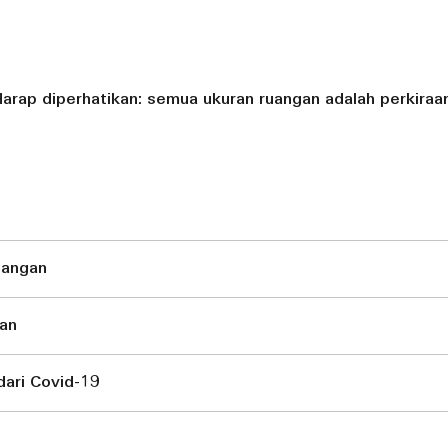
arap diperhatikan: semua ukuran ruangan adalah perkiraan
uangan
nan
ari Covid-19