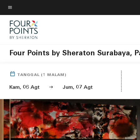
Skip
to
Teks menu
main
content
Four Points by Sheraton Surabaya, 
TANGGAL
(
1
MALAM)
Kam, 06 Agt
Jum, 07 Agt