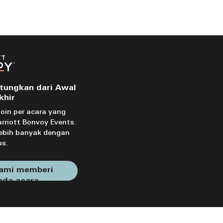
tungkan dari Awal
khir
oin per acara yang
riott Bonvoy Events.
lebih banyak dengan
us.
kami memberi
ada acara