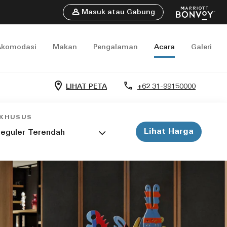
Masuk atau Gabung
Akomodasi
Makan
Pengalaman
Acara
Galeri
LIHAT PETA
+62 31-99150000
 KHUSUS
Lihat Harga
eguler Terendah