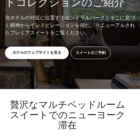
トコレクションのご紹介
当ホテルの付近に位置するセントラルパークとそこに息づ
く精神からインスピレーションを得た、リニューアルされ
たプレミアスイートをご覧ください。
新しいウィンドウで開く
新しいウィンドウで開く
ホテルのウェブサイトを見る
スイートのご予約
贅沢なマルチベッドルーム
スイートでのニューヨーク
滞在