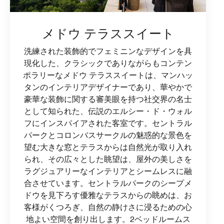
メドウ テラススイート
洗練された装飾的でフェミニンなデザインを具
現化した、クラシックでありながらもコンテン
ポラリーなメドウ テラススイートは、マンハッ
タンのインテリアデザイナーであり、華やかで
豪華な装飾に関する審美眼を持つ社交界の名士
として知られた、伝説のエルシー・ド・ウォル
フにインスパイアされた客室です。セントラル
パークとコロンバスサークルの魅惑的な景色を
望む大きな窓とテラスからは自然光が取り入れ
られ、その広々とした眺望は、屋外の美しさを
ラグジュアリーなインテリアとシームレスに融
合させています。セントラルパークのシープメ
ドウを見下ろす優雅なテラスからの眺めは、お
客様がくつろぎ、自然の静けさに浸るための心
地よい空間を創り出します。2ベッドルームス