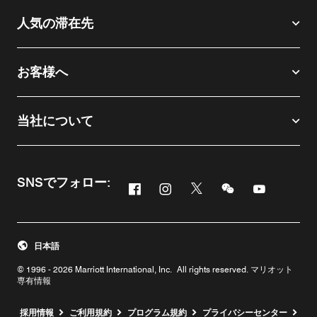
人気の滞在先
お客様へ
当社について
SNSでフォロー:
Facebook
Instagram
Twitter
Messenger
Youtube
新しいウィンドウで開く
新しいウィンドウで開く
新しいウィンドウで開
新しいウィンド
新しいウィ
日本語
© 1996 - 2026 Marriott International, Inc. All rights reserved. マリオット
専有情報
新しいウィンドウで開く
採用情報
ご利用規約
プログラム規約
プライバシーセンター