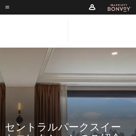
Skip
Skip
to
to
メニューのテキスト
main
main
content
JWマリオット・エセック
content
ス・ハウス・ニューヨーク
セントラルパークスイー