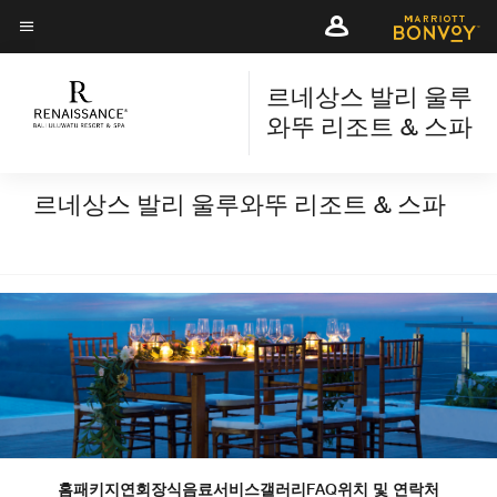
Skip
Skip
to
to
메뉴 텍스트
main
main
content
르네상스 발리 울루
content
와뚜 리조트 & 스파
르네상스 발리 울루와뚜 리조트 & 스파
홈
패키지
연회장
식음료
서비스
갤러리
FAQ
위치 및 연락처