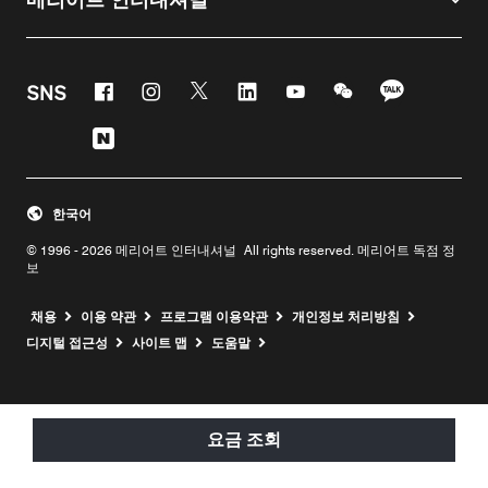
Facebook
Instagram
Twitter
Linkedin
Youtube
WeChat
KaKao
SNS
Naver
한국어
© 1996 - 2026 메리어트 인터내셔널 All rights reserved. 메리어트 독점 정
보
채용
이용 약관
프로그램 이용약관
개인정보 처리방침
디지털 접근성
사이트 맵
도움말
요금 조회
요금 조회