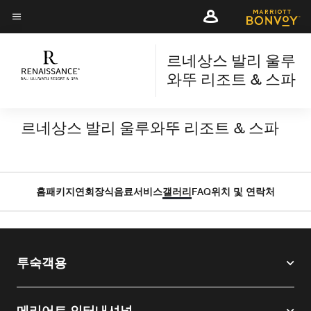
Skip
Skip
to
to
메뉴 텍스트
main
main
content
르네상스 발리 울루
content
와뚜 리조트 & 스파
르네상스 발리 울루와뚜 리조트 & 스파
홈
패키지
연회장
식음료
서비스
갤러리
FAQ
위치 및 연락처
투숙객용
메리어트 인터내셔널