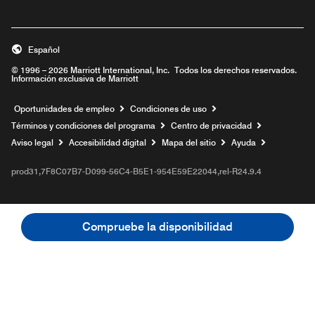
Español
© 1996 – 2026 Marriott International, Inc. Todos los derechos reservados.
Información exclusiva de Marriott
Abre una ventana nueva
Oportunidades de empleo
Condiciones de uso
Términos y condiciones del programa
Centro de privacidad
Aviso legal
Accesibilidad digital
Mapa del sitio
Ayuda
prod31,7F8C07B7-D099-56C4-B5E1-954E59E22044,rel-R24.9.4
Compruebe la disponibilidad