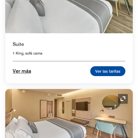
Suite
1 King, sofá cama
Ver más
Ver las tarifas
Icono 