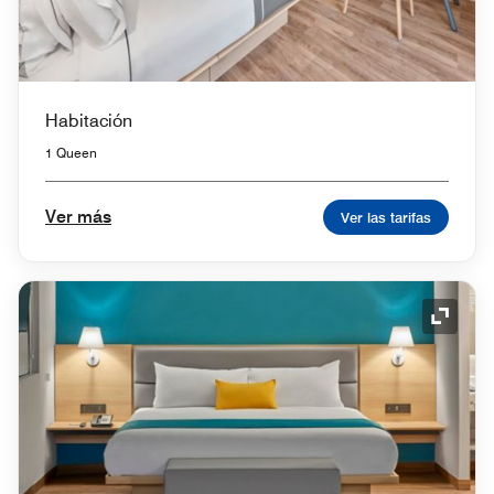
Habitación
1 Queen
Ver más
Ver las tarifas
Icono 