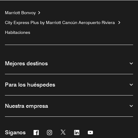
Marriott Bonvoy
City Express Plus by Marriott Cancún Aeropuerto Riviera
Habitaciones
Mejores destinos
Para los huéspedes
Nuestra empresa
Facebook
Instagram
Twitter
Linkedin
Youtube
Síganos
Abre una ventana nueva
Abre una ventana nueva
Abre una ventana nueva
Abre una ventana nueva
Abre una ventana nu