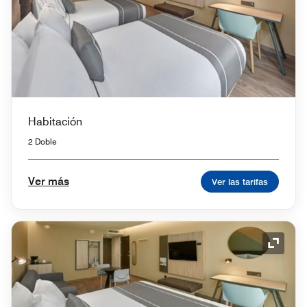
Habitación
2 Doble
Ver más
Ver las tarifas
Icono 