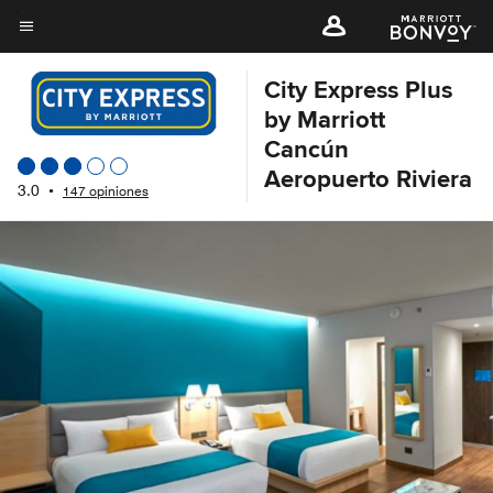
Skip
to
Texto del menú
main
City Express Plus
content
by Marriott
Cancún
Aeropuerto Riviera
3.0
•
147 opiniones