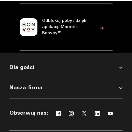
Odblokuj pobyt dzięki
aplikacji Marriott
Bonvoy™
Dla gości
Nasza firma
Obserwuj nas:
Facebook
Instagram
Twitter
Linkedin
Youtub
Opens a new window
Opens a new window
Opens a new windo
Opens a new 
Opens a 